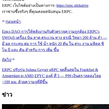
ERPC เว็บไซต์อย่างเป็นทางการ:
https://erpc.global/en
เราซาบซึ้งจริงๆ ที่คุณคอยสนับสนุน ERPC.
ก่อนหน้า
Epics DAO การให้พลังงานกับตัวตรวจความถูกต้อง ERPC's
SWQoS เครื่อง บิน ลาด ตระเวน ทาง ธรณี วิทยา 200 ล้าน ลํา —
มี ผล กระทบ ต่อ การ ใช้ น้ํา หนัก 20 ตัน ใน สระ งาน มหิดล ชิ
โน บิ และ ดัน สําหรับ การ เพิ่ม ขึ้น
ถัดไป
ERPC ปรับรุ่น Solana Geyser gRPC จุดสิ้นสุดใน Frankfurt &
Amsterdam to AMD EPYC องค์ ที่ 5 — P99 เงินตราลดลงโดย
~100 มม. ด้วยความจุที่ดีขึ้น
ข่าว