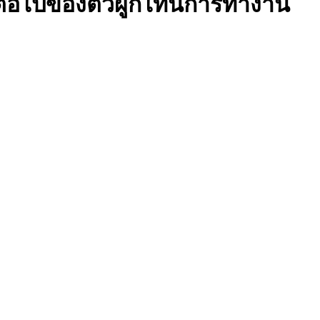
ุดต่อไปของตัวผูกไทน์การทํางาน