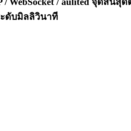
P / WebSocket / aulited จุดสิ้นส
ะดับมิลลิวินาที