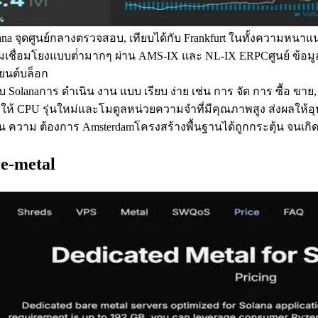
olana จุดศูนย์กลางตรวจสอบ, เทียบได้กับ Frankfurt ในทั้งความหน
วามเชื่อมโยงแบบต่ํามากๆ ผ่าน AMS-IX และ NL-IX ERPCศูนย์ ข้อมู
งยนต์บล็อก
ับ Solanaการ ดําเนิน งาน แบบ เรียบ ง่าย เช่น การ จัด การ ซื้อ ขา
าให้ CPU รุ่นใหม่และโมดูลหน่วยความจําที่มีคุณภาพสูง ส่งผลให้อ
 ขวาง ขึ้น ความ ต้องการ Amsterdamโครงสร้างพื้นฐานได้ถูกกระตุ้น จ
e-metal