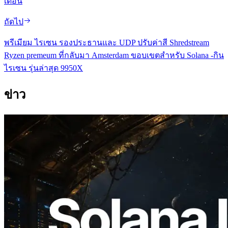
เดือน
ถัดไป
พรีเมียม ไรเซน รองประธานและ UDP ปรับค่าสี Shredstream
Ryzen premeum ที่กลับมา Amsterdam ขอบเขตสําหรับ Solana -กิน
ไรเซน รุ่นล่าสุด 9950X
ข่าว