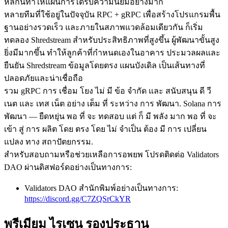
หลักนี้ทําให้แผนการได้รับความนิยมอย่างมาก
หลายทีมที่ใช้อยู่ในปัจจุบัน RPC + gRPC เพื่อสร้างโปรแกรมพื้น
ฐานอย่างรวดเร็ว และภายในสภาพแวดล้อมเดียวกัน ก็เริ่ม
ทดลอง Shredstream สําหรับประสิทธิภาพที่สูงขึ้น ผู้พัฒนาขั้นสูง
ยิ่งมีมากขึ้น ทําให้ลูกค้าที่กําหนดเองในอาคาร ประมวลผลและ
ยืนยัน Shredstream ข้อมูลโดยตรง แผนบังเดิล เป็นเส้นทางที่
ปลอดภัยและน่าเชื่อถือ
รวม gRPC การ เชื่อม โยง ไม่ มี ข้อ จํากัด และ สนับสนุน ดี วี
เนต และ เทส เน็ต อย่าง เต็ม ที่ ระหว่าง การ พัฒนา. Solana การ
พัฒนา — ยืดหยุ่น พอ ที่ จะ ทดสอบ แต่ ก็ มี พลัง มาก พอ ที่ จะ
เข้า สู่ การ ผลิต โดย ตรง โดย ไม่ จําเป็น ต้อง มี การ เปลี่ยน
แปลง ทาง สถาปัตยกรรม.
สําหรับสอบถามหรือช่วยเหลือการอพยพ โปรดติดต่อ Validators
DAO ผ่านดิสฟอร์ดอย่างเป็นทางการ:
Validators DAO สํานักพิมพ์อย่างเป็นทางการ:
https://discord.gg/C7ZQSrCkYR
พรีเมียม ไรเซน รองประธาน