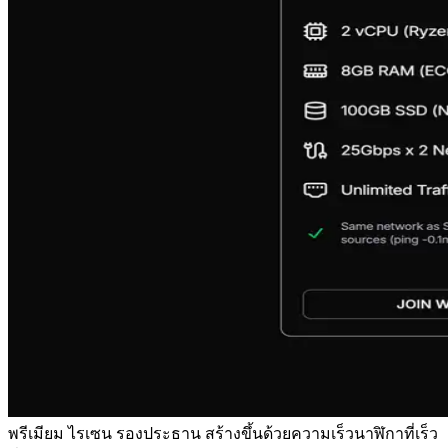
พรีเมียม ไรเซน รองประธาน สร้างขึ้นด้วยความเร็วนาฬิกาที่เร็ว