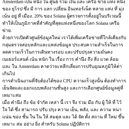
Amsterdam เป็น หนึ่ง ใน ศูนย์ รวม เงิน และ เครือ ข่าย แห่ง หนึ่ง
ของ ยุโรป ซึ่ง มี การ แลก เปลี่ยน อินเทอร์เน็ต หลาย แห่ง ที่ มุ่ง
เน้น อยู่ ที่ เมือง. 20% ของ Solana ผู้ตรวจการตั้งอยู่ในบริเวณนี้
ทําให้เป็นภูมิภาคที่สําคัญที่สุดแห่งหนึ่งของโลก Solana เครือ
ข่าย.
ด้วยการเปิดตัวศูนย์ข้อมูลใหม่ เราได้เพิ่มเครือข่ายที่ใกล้เคียงกับ
กลุ่มตรวจสอบหลักและแหล่งข้อมูล ประสบความสําเร็จในการ
ลดความเร็วในการเดินทางรอบ และปรับปรุงความมั่นคง
เนเธอร์แลนด์ เน้น หนัก ใน เรื่อง การ คํานึง ถึง สิ่ง แวด ล้อม
และ ใน Amsterdam คาดว่าจะหลีกเลี่ยงการปรับอุณหภูมิให้ต่ํา
เกินไป
การดําเนินงานที่จับต้องได้ของ CPU ความเร็วสูงนั้น ต้องทําการ
เย็นจัดและออกแบบพลังงานชั้นสูง และการเลือกศูนย์ข้อมูลคู่ที่
เหมาะสม
เมื่อ คํานึง ถึง ข้อ จํากัด เหล่า นี้ เรา จึง ร่วม มือ กับ ผู้ ให้ ที่ ไว้
ใจ ได้ ซึ่ง สามารถ ปรับ ปรุง ความ เย็น, พลัง, และ ความ หนา
แน่น ของ ชั้น ใน ใน ให้ สมดุล และ ได้ จัด ตั้ง สถาน ที่ ใหม่ ขึ้น
เหมาะ สม อย่าง ยิ่ง สําหรับ Solana ปฏิบัติการ