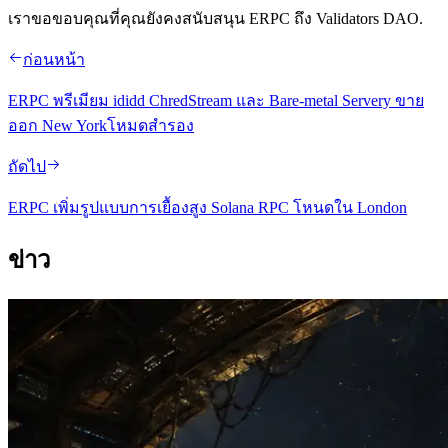
เราขอขอบคุณที่คุณยังคงสนับสนุน ERPC ถึง Validators DAO.
ก่อนหน้า
ERPC พรีเมียม ididd ChredStream และ Bare-metal Servery ขาย
ออก New Yorkโหมดสํารอง
ถัดไป
ERPC เพิ่มรูปแบบการเยื้องสูง Solana RPC โหนดใน London
ข่าว