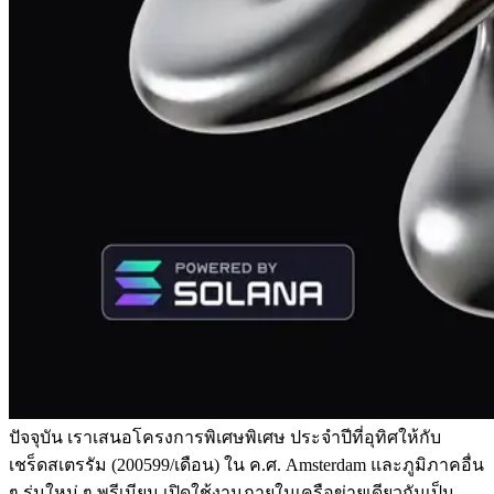
ปัจจุบัน เราเสนอโครงการพิเศษพิเศษ ประจําปีที่อุทิศให้กับ
เชร็ดสเตรรัม (200599/เดือน) ใน ค.ศ. Amsterdam และภูมิภาคอื่น
ๆ รุ่นใหม่ ๆ พรีเมียม เปิดใช้งานภายในเครือข่ายเดียวกันเป็น