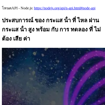
โหนดAPI - Node.js:
https://nodejs.org/api/n-api.html#node-api
ประสบการณ์ ของ กระแส น้ํา ที่ ไหล ผ่าน
กระแส น้ํา สูง พร้อม กับ การ ทดลอง ที่ ไม่
ต้อง เสีย ค่า