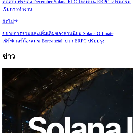
ทดสอบฟรีของ December Solana RPC โหนดใน ERPC โปรแกรม
เริ่มการทํางาน
ถัดไป
ขยายการรวมและเพิ่มเติมของส่วนนิยม Solana Offimate
เซิร์ฟเวอร์ก้อนเมฆ Bore-metal, บวก ERPC ปรับปรุง
ข่าว