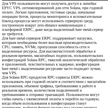
Для VPS пользователи могут получить доступ к линейке
EPYC VPS, оптимизированной для сети Solana, при годовой
оплате. Легкие приложения, тестовые среды, начальные
операции ботов, процессы мониторинга и вспомогательные
бэкенд-процессы могут использовать серверную среду,
построенную вокруг zero-distance коммуникации с
платформой ERPC, даже когда выделенный bare metal-сервер
не требуется.
Для bare metal-серверов ERPC поддерживает нагрузки,
которым необходимы более высокая производительность
CPU, память, NVMe, пропускная способность сети и
выделенные ресурсы. Для высокочастотной обработки в
реальном времени, масштабных подписок, пользовательских
конфигураций Solana RPC, тяжелой аналитической обработки
и приложений, чувствительных к задержке, конфигурация
bare metal с выделенными ресурсами часто подходит лучше,
чем VPS.
Для Solana RPC-продуктов RPC-сервисы ERPC можно
использовать при годовой оплате в соответствии с масштабом
приложения, объемом трафика, требованиями к работе в
реальном времени, количеством подключений и
требованиями к отправке транзакций. Пользователи могут
гибко начать с ежемесячной оплаты и перейти на годовую,
когда объем использования и конфигурация станут
понятными, выбирая формат оплаты под стадию проекта.