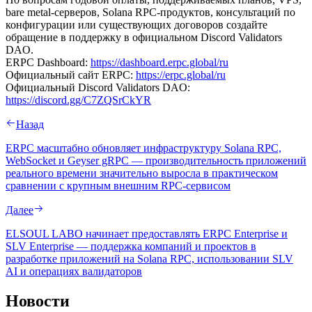
bare metal-серверов, Solana RPC-продуктов, консультаций по
конфигурации или существующих договоров создайте
обращение в поддержку в официальном Discord Validators
DAO.
ERPC Dashboard:
https://dashboard.erpc.global/ru
Официальный сайт ERPC:
https://erpc.global/ru
Официальный Discord Validators DAO:
https://discord.gg/C7ZQSrCkYR
Назад
ERPC масштабно обновляет инфраструктуру Solana RPC,
WebSocket и Geyser gRPC — производительность приложений
реального времени значительно выросла в практическом
сравнении с крупным внешним RPC-сервисом
Далее
ELSOUL LABO начинает предоставлять ERPC Enterprise и
SLV Enterprise — поддержка компаний и проектов в
разработке приложений на Solana RPC, использовании SLV
AI и операциях валидаторов
Новости