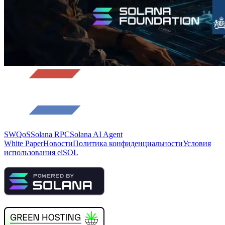
SWQoS
Solana RPC
Solana AI Agent
White Paper
Новости
Политика конфиденциальности
Условия
использования elSOL