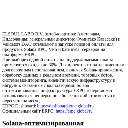
ELSOUL LABO B.V. (штаб-квартира: Амстердам,
Нидерланды; генеральный директор: Фумитакэ Кавасаки) и
Validators DAO объявляют о запуске годовой оплаты для
продуктов Solana RPC, VPS и bare metal-серверов на
платформе ERPC.
При выборе годовой оплаты на поддерживаемые планы
применяется скидка до 30%. Для проектов с подтвержденным
долгосрочным использованием, включая Solana-приложения,
обработку данных в реальном времени, торговых ботов,
системы мониторинга, аналитическую инфраструктуру и
нагрузки, связанные с валидаторами, Solana-
оптимизированная инфраструктура ERPC теперь может
использоваться непрерывно с более низкой стоимостью в
пересчете на месяц.
ERPC Dashboard:
https://dashboard.erpc.global/ru
Официальный сайт ERPC:
https://erpc.global/ru
Solana-оптимизированная