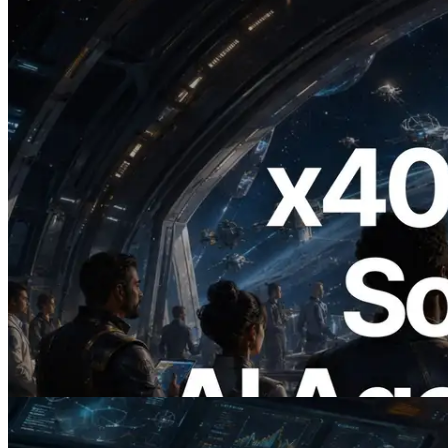
2026.07.04
ERPC запускает Solana RPC с
поддержкой x402 — Эпоха, в которой
AI-агенты платят за нужные API по
требованию
Читать статью