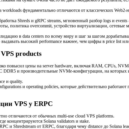
a workloads фундаментально отличаются от классических Web2-наг
аботка Shreds и gRPC streams, мгновенный разбор logs и events 
тоты, политика overcommit, устройство виртуализации, сетевые м
цию в data centers по всему миру и шаг за шагом дорабатывал CPU 
о выдавать высокий performance важнее, чем цифры в price list и
 VPS products
зко повысил цены на server hardware, включая RAM, CPUs, NVMe 
 ECC DDR5 и производительные NVMe-конфигурации, на которых 
e и quality.
igurations и operating policies, которые действительно работают
ации VPS у ERPC
но отличаются от обычных multi-use cloud VPS platforms.
де концентрируются Solana validators и stake.
PC и Shredstream от ERPC, благодаря чему distance до Solana leade