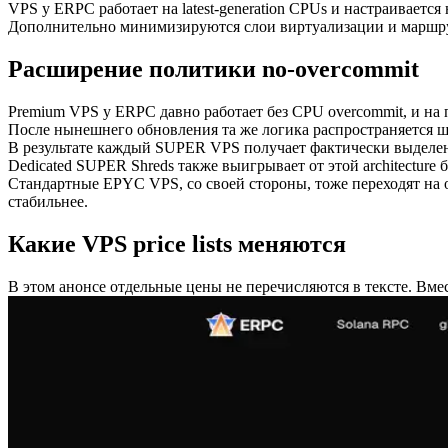
VPS у ERPC работает на latest-generation CPUs и настраивается н
Дополнительно минимизируются слои виртуализации и маршруты, ко
Расширение политики no-overcommit
Premium VPS у ERPC давно работает без CPU overcommit, и на 
После нынешнего обновления та же логика распространяется ши
В результате каждый SUPER VPS получает фактически выделенны
Dedicated SUPER Shreds также выигрывает от этой architecture б
Стандартные EPYC VPS, со своей стороны, тоже переходят на ope
стабильнее.
Какие VPS price lists меняются
В этом анонсе отдельные цены не перечисляются в тексте. Вм