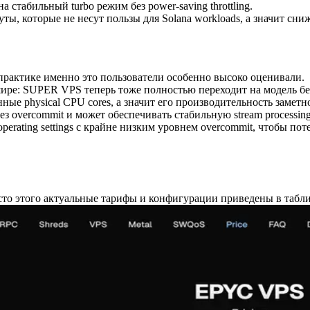
а стабильный turbo режим без power-saving throttling.
торые не несут пользы для Solana workloads, а значит снижается 
практике именно это пользователи особенно высоко оценивали.
ре: SUPER VPS теперь тоже полностью переходит на модель без 
е physical CPU cores, а значит его производительность заметно
ез overcommit и может обеспечивать стабильную stream processing
rating settings с крайне низким уровнем overcommit, чтобы поте
есто этого актуальные тарифы и конфигурации приведены в табл