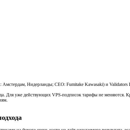
Амстердам, Нидерланды; CEO: Fumitake Kawasaki) и Validators
года. Для уже действующих VPS-подписок тарифы не меняются. К
иям.
подхода
иками на бумаге очень часто не даёт ожидаемого результата, ес