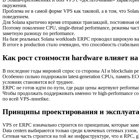
окружения.
Проблема не в самой форме VPS как таковой, а в том, что Solan
поведением.
Для Solana критично время отправки транзакций, постоянная обр
Поэтому поколение CPU, single-thread performance, режимы час
заметную разницу по performance.
На базе реальных Solana workloads ERPC проводил широкую валида
В итоге в production стало очевидно, что способность стабильн
Как рост стоимости hardware влияет на
В последние годы мировой спрос со стороны AI и blockchain ре
Особенно сильно подорожали latest-generation CPUs, память
условиях становится всё труднее.
ERPC не готов идти по пути, где ради цены жертвуют performanc
Чтобы продолжать поддерживать именно те high-performance conf
по всей VPS-линейке.
Принципы проектирования и эксплуат
VPS от ERPC изначально строится по принципам, которые замет
Data centers выбираются только среди ключевых сетевых узлов, г
Сетевая часть строится на той же инфраструктуре, что и RPC, gR