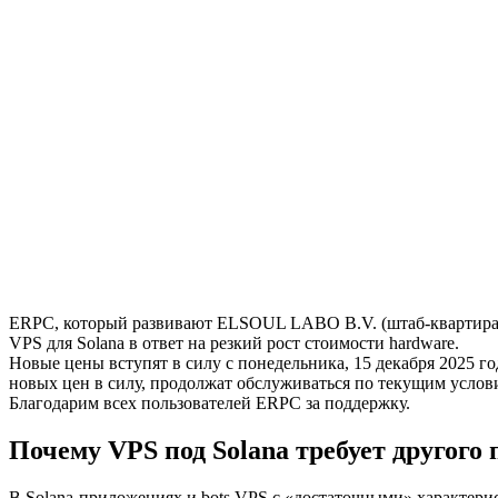
ERPC, который развивают ELSOUL LABO B.V. (штаб-квартира: 
VPS для Solana в ответ на резкий рост стоимости hardware.
Новые цены вступят в силу с понедельника, 15 декабря 2025 
новых цен в силу, продолжат обслуживаться по текущим услов
Благодарим всех пользователей ERPC за поддержку.
Почему VPS под Solana требует другого 
В Solana-приложениях и bots VPS с «достаточными» характерист