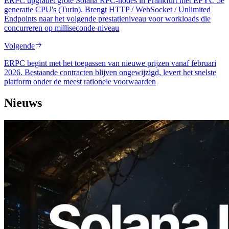
ERPC upgradet grote Solana RPC-nodes in Frankfurt met EPYC 5e
generatie CPU's (Turin). Brengt HTTP / WebSocket / Unlimited
Endpoints naar het volgende prestatieniveau voor workloads die
concurreren op milliseconde-niveau
Volgende
ERPC begint met het toepassen van nieuwe prijzen vanaf februari
2026. Bestaande contracten blijven ongewijzigd, levert het snelste
platform onder de meest rationele voorwaarden
Nieuws