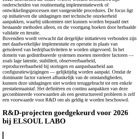
onderscheiden van routinematig implementatiewerk of
ontwikkelingsprocessen met vastgestelde procedures. De focus ligt
op initiatieven die uitdagingen met technische onzekerheid
aanpakken, waarbij uitkomsten niet kunnen worden bepaald met
bestaande methoden alleen, en die voortgang boeken door herhaalde
validatie en iteratie.
Bovendien wordt verwacht dat dergelijke initiatieven verbonden zijn
met daadwerkelijke implementatie en operatie in plaats van
geïsoleerd van bedrijfsactiviteiten te worden uitgevoerd. In het
domein van gedistribueerde systemen moeten meerdere factoren —
zoals lage latentie, stabiliteit, observeerbaarheid,
reproduceerbaarheid bij storingen en aanpasbaarheid aan
configuratiewijzigingen — gelijktijdig worden aanpakt. Omdat de
dominante factor varieert afhankelijk van de omstandigheden,
kunnen deze uitdagingen niet worden teruggebracht tot een enkele
prestatiemaatstaf. Het definiëren en continu aanpakken van deze
gecombineerde voorwaarden als een gestructureerd probleem is zelf
een voorwaarde voor R&D om als geldig te worden beschouwd.
R&D-projecten goedgekeurd voor 2026
bij ELSOUL LABO