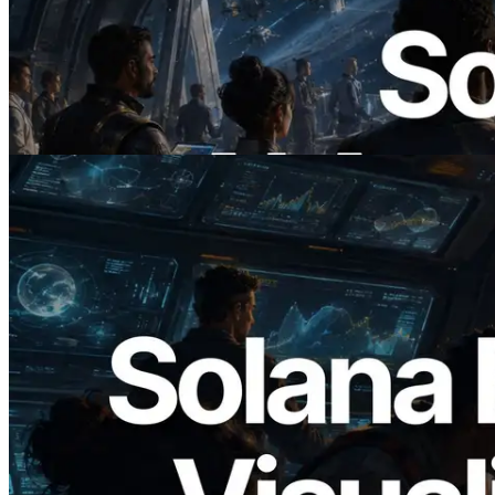
ERPC Lanceert x402-Enabled Solana
RPC — Het Tijdperk Waarin AI Agents
On Demand Voor API's Betalen
Lees dit artikel
2026.05.24
Validators Solutions lanceert Solana
Block Analyzer — blockproductietijd per