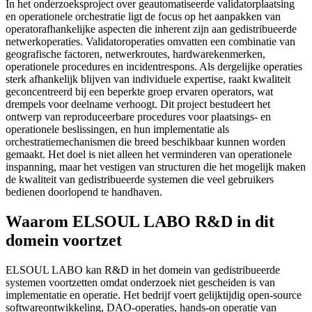
In het onderzoeksproject over geautomatiseerde validatorplaatsing
en operationele orchestratie ligt de focus op het aanpakken van
operatorafhankelijke aspecten die inherent zijn aan gedistribueerde
netwerkoperaties. Validatoroperaties omvatten een combinatie van
geografische factoren, netwerkroutes, hardwarekenmerken,
operationele procedures en incidentrespons. Als dergelijke operaties
sterk afhankelijk blijven van individuele expertise, raakt kwaliteit
geconcentreerd bij een beperkte groep ervaren operators, wat
drempels voor deelname verhoogt. Dit project bestudeert het
ontwerp van reproduceerbare procedures voor plaatsings- en
operationele beslissingen, en hun implementatie als
orchestratiemechanismen die breed beschikbaar kunnen worden
gemaakt. Het doel is niet alleen het verminderen van operationele
inspanning, maar het vestigen van structuren die het mogelijk maken
de kwaliteit van gedistribueerde systemen die veel gebruikers
bedienen doorlopend te handhaven.
Waarom ELSOUL LABO R&D in dit
domein voortzet
ELSOUL LABO kan R&D in het domein van gedistribueerde
systemen voortzetten omdat onderzoek niet gescheiden is van
implementatie en operatie. Het bedrijf voert gelijktijdig open-source
softwareontwikkeling, DAO-operaties, hands-on operatie van