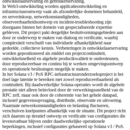
ontwikkelaarservaring en gebruikerservaring.
In Web3-ontwikkeling worden applicatieontwikkeling en
infrastructuurontwerp vaak als afzonderlijke domeinen behandeld,
en serverinkoop, netwerkomstandigheden,
observeerbaarheidsontwerp en incident-troubleshooting zijn
doorgaans binnen het domein van gespecialiseerde expertise
gebleven. Dit project pakt dergelijke besluitvormingsgebieden aan
door ze onderwerp te maken van dialoog en verificatie, waarbij
complexiteit verschuift van individuele afhankelijkheid naar
gedeelde, collectieve kennis. Verbeteringen in ontwikkelaarservaring
worden gepositioneerd als middel om projectcontinuïteit,
ontwikkelsnelheid en algehele productkwaliteit te ondersteunen,
door reproduceerbaar en continu bij te werken omgevingsontwerp
en operationele beslissingen mogelijk te maken.
In het Solana v3 / PoS RPC-infrastructuuronderzoeksproject is het
doel lage latentie te bereiken met zowel reproduceerbaarheid als
continuïteit. Bij daadwerkelijke Solana-operaties wordt de algehele
prestatie niet alleen beïnvloed door de verwerkingssnelheid van de
RPC zelf, maar ook door de coherentie van het gehele datapad,
inclusief gegevensopvraging, distributie, observatie en uitvoering.
Naarmate netwerkomstandigheden en belasting fluctueren,
verschuiven knelpunten afhankelijk van de situatie. Dit project richt
zich daarom op iteratief ontwerp en verificatie van configuraties die
levensvatbaar blijven onder daadwerkelijke operationele
beperkingen, inclusief configuraties gebaseerd op Solana v3 / PoS.