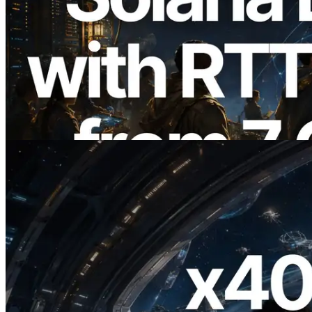
2026.08.05
ERPC Breidt Solana Leader Slot API Uit
met Pingmeting vanuit 7 Wereldwijde
Regio’s — Validators Information API
Ook Gelanceerd
Lees dit artikel
2026.07.04