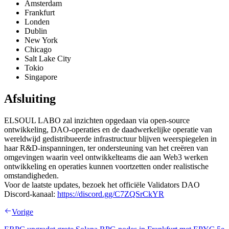
Amsterdam
Frankfurt
Londen
Dublin
New York
Chicago
Salt Lake City
Tokio
Singapore
Afsluiting
ELSOUL LABO zal inzichten opgedaan via open-source
ontwikkeling, DAO-operaties en de daadwerkelijke operatie van
wereldwijd gedistribueerde infrastructuur blijven weerspiegelen in
haar R&D-inspanningen, ter ondersteuning van het creëren van
omgevingen waarin veel ontwikkelteams die aan Web3 werken
ontwikkeling en operaties kunnen voortzetten onder realistische
omstandigheden.
Voor de laatste updates, bezoek het officiële Validators DAO
Discord-kanaal:
https://discord.gg/C7ZQSrCkYR
Vorige