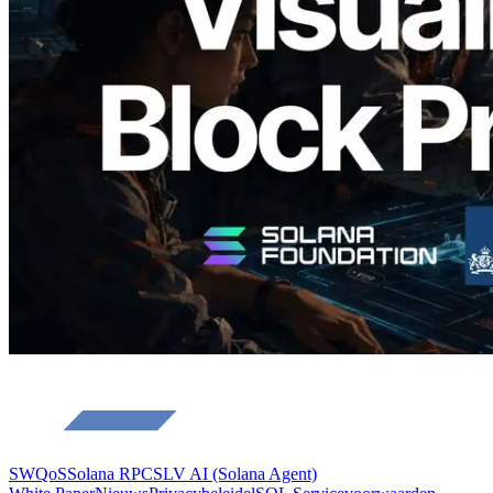
slot en de toegewezen validator
gevisualiseerd
Lees dit artikel
Meer laden
SWQoS
Solana RPC
SLV AI (Solana Agent)