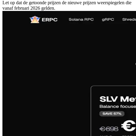
Let op dat de getoonde prijzen de nieuwe prijzen weerspiegelen die
vanaf februari 2026 gelden.