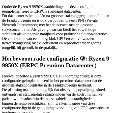
Onder de Ryzen 9 9950X-aanbiedingen is deze configuratie
geïmplementeerd in ERPC's standaard datacenter.
Dit datacenter is het op één na grootste stake-aggregatiepunt binnen
de Frankfurt-regio en is ook verbonden via een PNI (Private
Network Interconnect) met het datacenter met de grootste
stakeconcentratie. Als gevolg daarvan biedt het zowel hoge
stabiliteit als voldoende nabijheid voor praktische Solana-operaties.
De combinatie van een hoog-klok CPU en een volwassen
netwerkomgeving maakt consistent en reproduceerbaar gedrag
mogelijk bij gebruik in de praktijk.
Herbevooorrade configuratie ③: Ryzen 9
9950X (ERPC Premium Datacenter)
Hoewel dezelfde Ryzen 9 9950X CPU wordt gebruikt, is deze
configuratie geïmplementeerd in het premium datacenter dat de
grootste stakeconcentratie in de Frankfurt-regio herbergt.
De plaatsing maakt het mogelijk dat observatie, opvolging, shred-
ontvangst en statusupdates plaatsvinden via de kortst mogelijke
paden, wat resulteert in de meest stabiele omstandigheden die
binnen de regio beschikbaar zijn. De kernwaarde van deze
configuratie ligt in de gelijktijdige vervulling van CPU-prestaties en
implementatieomstandigheden.