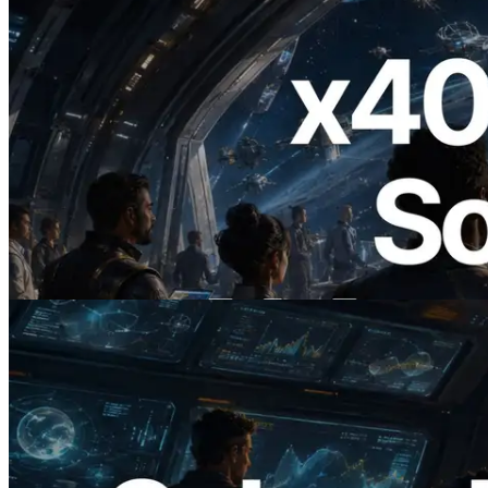
2026.07.04
ERPC Lanceert x402-Enabled Solana
RPC — Het Tijdperk Waarin AI Agents
On Demand Voor API's Betalen
Lees dit artikel