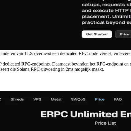
rminderen van TLS-overhead een dedicated RPC-node vereist, en lever
P dedicated RPC-endpoints. Daarnaast bevinden het RPC-endpoint en 
iseert die Solana RPC-uitvoering in 2ms mogelijk maakt.