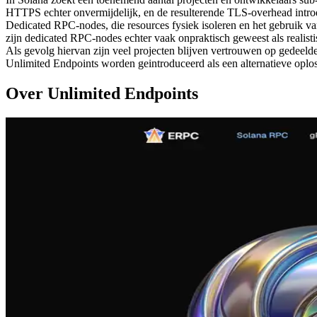
HTTPS echter onvermijdelijk, en de resulterende TLS-overhead introdu
Dedicated RPC-nodes, die resources fysiek isoleren en het gebruik v
zijn dedicated RPC-nodes echter vaak onpraktisch geweest als realist
Als gevolg hiervan zijn veel projecten blijven vertrouwen op gedeel
Unlimited Endpoints worden geintroduceerd als een alternatieve oplos
Over Unlimited Endpoints