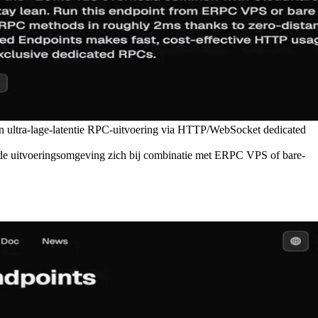
en ultra-lage-latentie RPC-uitvoering via HTTP/WebSocket dedicated
de uitvoeringsomgeving zich bij combinatie met ERPC VPS of bare-