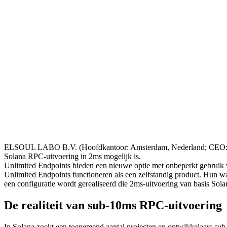
ELSOUL LABO B.V. (Hoofdkantoor: Amsterdam, Nederland; CEO: Fu
Solana RPC-uitvoering in 2ms mogelijk is.
Unlimited Endpoints bieden een nieuwe optie met onbeperkt gebruik 
Unlimited Endpoints functioneren als een zelfstandig product. Hun
een configuratie wordt gerealiseerd die 2ms-uitvoering van basis S
De realiteit van sub-10ms RPC-uitvoering
In Solana zoekt een toenemend aantal projecten en ontwikkelaars sub