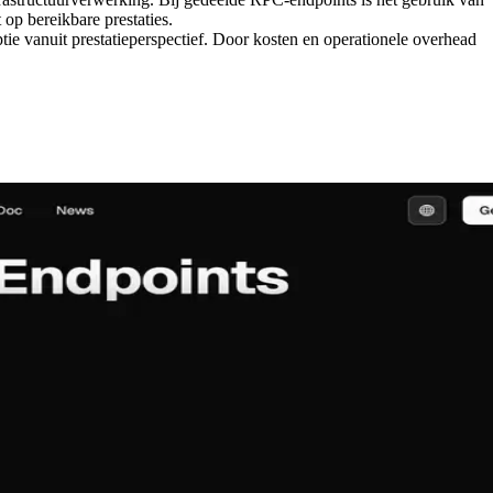
op bereikbare prestaties.
e vanuit prestatieperspectief. Door kosten en operationele overhead