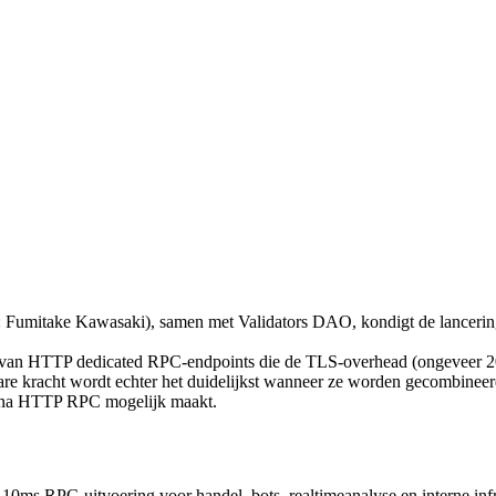
mitake Kawasaki), samen met Validators DAO, kondigt de lancerin
van HTTP dedicated RPC-endpoints die de TLS-overhead (ongeveer 20ms
 ware kracht wordt echter het duidelijkst wanneer ze worden gecombin
olana HTTP RPC mogelijk maakt.
-10ms RPC-uitvoering voor handel, bots, realtimeanalyse en interne inf