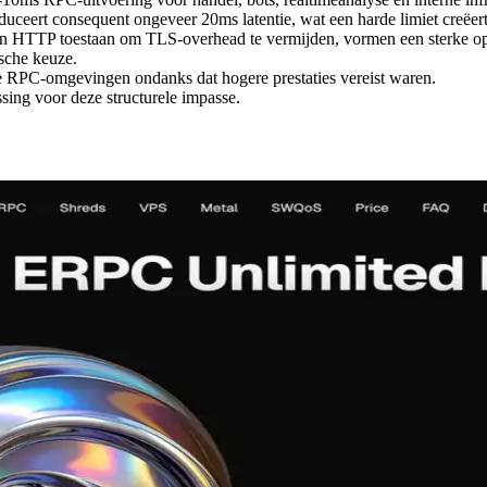
ceert consequent ongeveer 20ms latentie, wat een harde limiet creëert 
an HTTP toestaan om TLS-overhead te vermijden, vormen een sterke opti
ische keuze.
de RPC-omgevingen ondanks dat hogere prestaties vereist waren.
sing voor deze structurele impasse.