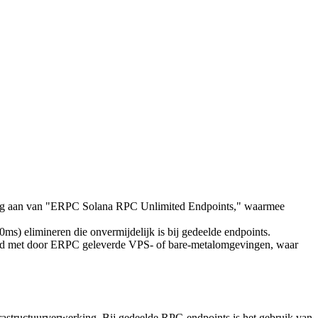
g aan van "ERPC Solana RPC Unlimited Endpoints," waarmee
) elimineren die onvermijdelijk is bij gedeelde endpoints.
eerd met door ERPC geleverde VPS- of bare-metalomgevingen, waar
rastructuurverwerking. Bij gedeelde RPC-endpoints is het gebruik van