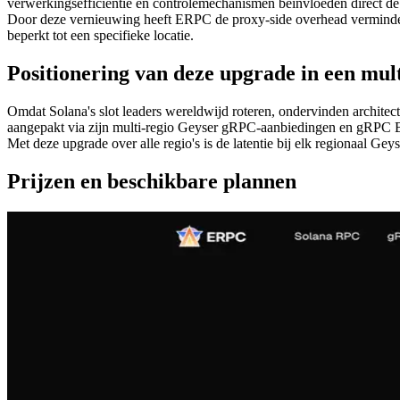
verwerkingsefficiëntie en controlemechanismen beïnvloeden direct de
Door deze vernieuwing heeft ERPC de proxy-side overhead verminderd do
beperkt tot een specifieke locatie.
Positionering van deze upgrade in een mul
Omdat Solana's slot leaders wereldwijd roteren, ondervinden architect
aangepakt via zijn multi-regio Geyser gRPC-aanbiedingen en gRPC 
Met deze upgrade over alle regio's is de latentie bij elk regionaal G
Prijzen en beschikbare plannen