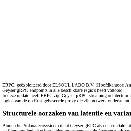
ERPC, geëxploiteerd door ELSOUL LABO B.V. (Hoofdkantoor: Amste
Geyser gRPC-endpoints in alle beschikbare regio's heeft voltooid.
In deze update heeft ERPC zijn Geyser gRPC-streamingarchitectuur 
logica van de op Rust gebaseerde proxy die zijn netwerk ondersteunt ve
Structurele oorzaken van latentie en vari
Binnen het Solana-ecosysteem dient Geyser gRPC als een cruciale inter
en filtercomplexiteit echter leiden tot samengestelde factoren zoals c