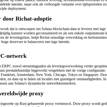
ddelde latentie, maar ook als verhoogde variantie over tijdsperioden en
dwijde deployment.
r door Richat-adoptie
work dat is ontworpen om Solana blockchain-data te leveren met lage l
ktijdig kunnen worden geconsumeerd en als een enkele outputstream 
ns de leveringsfase, helpt Richat onnodige verwerking en hertransmissie
oge doorvoer te balanceren met lage latentie.
PC-netwerk
 ERPC zowel streamingpaden als leveringsverwerking verder geoptimalis
prestatiebasislijn bijgewerkt vergeleken met de vorige configuratie.
er Frankfurt, Amsterdam, New York, Chicago, Tokyo en Singapore. Deze
den, en data op te halen uit locaties met gunstigere omstandigheden. In
 passen aan Solana's dynamische netwerkkenmerken.
wereldwijde proxy
 ingezette op Rust gebaseerde proxy vernieuwd. Deze proxy wordt ged