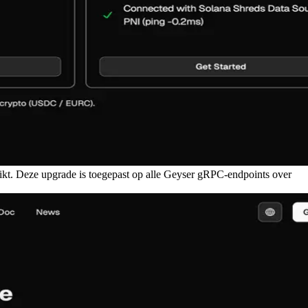
t. Deze upgrade is toegepast op alle Geyser gRPC-endpoints over