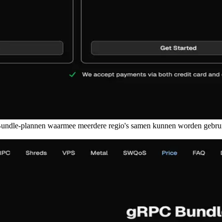
undle-plannen waarmee meerdere regio's samen kunnen worden gebruik