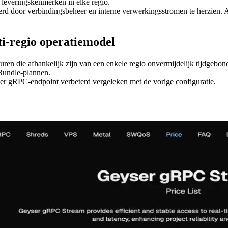
 leveringskenmerken in elke regio.
or verbindingsbeheer en interne verwerkingsstromen te herzien. Als res
ti-regio operatiemodel
uren die afhankelijk zijn van een enkele regio onvermijdelijk tijdgebo
Bundle-plannen.
eyser gRPC-endpoint verbeterd vergeleken met de vorige configuratie.