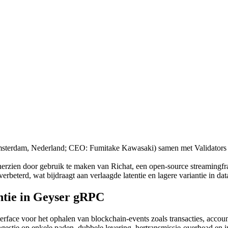
rdam, Nederland; CEO: Fumitake Kawasaki) samen met Validators DA
herzien door gebruik te maken van Richat, een open-source streamin
rbeterd, wat bijdraagt aan verlaagde latentie en lagere variantie in dat
antie in Geyser gRPC
face voor het ophalen van blockchain-events zoals transacties, account
ongestie op enkele paden, dubbele levering, hertransmissie-overhead en i