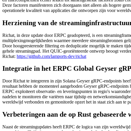
Deze factoren manifesteren zich doorgaans niet alleen als hogere gemi
operationele kwaliteit van applicaties die ontworpen zijn voor werel
Herziening van de streaminginfrastructuu
Richat, in deze update door ERPC geadopteerd, is een streamingframe
multiplexingmogelijkheden waarmee meerdere streamingbronnen gelij
Door hoogpresterende filtering en deduplicatie mogelijk te maken tijde
gehele streamingpad. Het QUIC-georiënteerde ontwerp beoogt verder h
Richat:
https://github.com/lamports-dev/richat
Integratie in het ERPC Global Geyser gR
Door Richat te integreren in zijn Solana Geyser gRPC-endpoints heeft
resultaat hebben de momenteel aangeboden Geyser gRPC-endpoints hun 
ERPC exploiteert observatie- en leveringspunten in regio's waarond
nadelen te monitoren die variëren naar tijdstip en netwerkomstandighe
wereldwijd verbonden en gemonitorde opzet het in staat zich aan te
Verbeteringen aan de op Rust gebaseerde 
Naast de streamingupdates heeft ERPC de logica van zijn wereldwijd