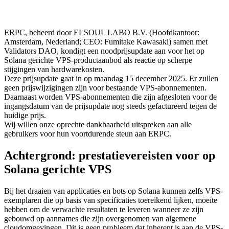
ERPC, beheerd door ELSOUL LABO B.V. (Hoofdkantoor:
Amsterdam, Nederland; CEO: Fumitake Kawasaki) samen met
Validators DAO, kondigt een noodprijsupdate aan voor het op
Solana gerichte VPS-productaanbod als reactie op scherpe
stijgingen van hardwarekosten.
Deze prijsupdate gaat in op maandag 15 december 2025. Er zullen
geen prijswijzigingen zijn voor bestaande VPS-abonnementen.
Daarnaast worden VPS-abonnementen die zijn afgesloten voor de
ingangsdatum van de prijsupdate nog steeds gefactureerd tegen de
huidige prijs.
Wij willen onze oprechte dankbaarheid uitspreken aan alle
gebruikers voor hun voortdurende steun aan ERPC.
Achtergrond: prestatievereisten voor op
Solana gerichte VPS
Bij het draaien van applicaties en bots op Solana kunnen zelfs VPS-
exemplaren die op basis van specificaties toereikend lijken, moeite
hebben om de verwachte resultaten te leveren wanneer ze zijn
gebouwd op aannames die zijn overgenomen van algemene
cloudomgevingen. Dit is geen probleem dat inherent is aan de VPS-