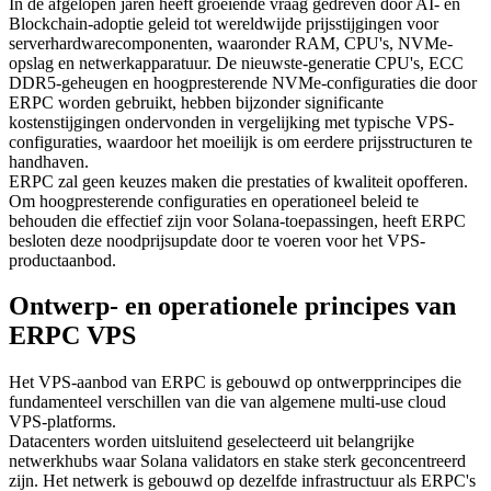
In de afgelopen jaren heeft groeiende vraag gedreven door AI- en
Blockchain-adoptie geleid tot wereldwijde prijsstijgingen voor
serverhardwarecomponenten, waaronder RAM, CPU's, NVMe-
opslag en netwerkapparatuur. De nieuwste-generatie CPU's, ECC
DDR5-geheugen en hoogpresterende NVMe-configuraties die door
ERPC worden gebruikt, hebben bijzonder significante
kostenstijgingen ondervonden in vergelijking met typische VPS-
configuraties, waardoor het moeilijk is om eerdere prijsstructuren te
handhaven.
ERPC zal geen keuzes maken die prestaties of kwaliteit opofferen.
Om hoogpresterende configuraties en operationeel beleid te
behouden die effectief zijn voor Solana-toepassingen, heeft ERPC
besloten deze noodprijsupdate door te voeren voor het VPS-
productaanbod.
Ontwerp- en operationele principes van
ERPC VPS
Het VPS-aanbod van ERPC is gebouwd op ontwerpprincipes die
fundamenteel verschillen van die van algemene multi-use cloud
VPS-platforms.
Datacenters worden uitsluitend geselecteerd uit belangrijke
netwerkhubs waar Solana validators en stake sterk geconcentreerd
zijn. Het netwerk is gebouwd op dezelfde infrastructuur als ERPC's