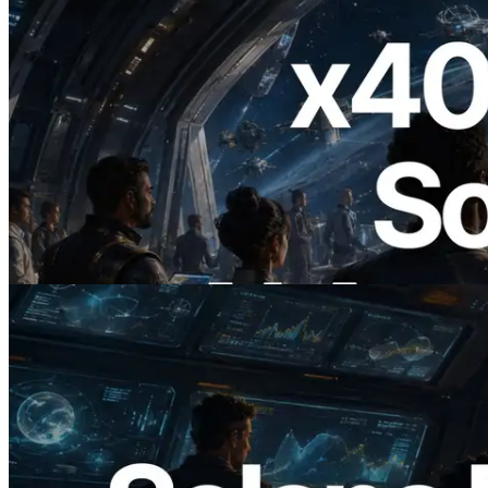
2026.07.04
ERPC Lanceert x402-Enabled Solana
RPC — Het Tijdperk Waarin AI Agents
On Demand Voor API's Betalen
Lees dit artikel