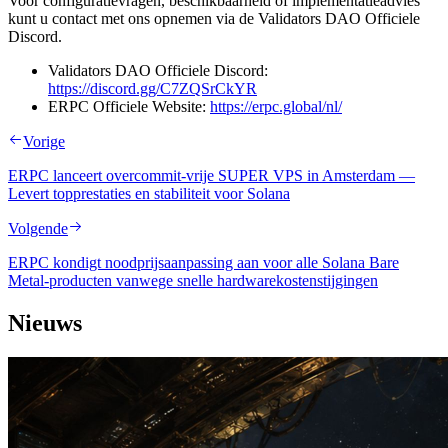
Voor configuratievragen, beschikbaarheid of implementatieadvies
kunt u contact met ons opnemen via de Validators DAO Officiele
Discord.
Validators DAO Officiele Discord:
https://discord.gg/C7ZQSrCkYR
ERPC Officiele Website:
https://erpc.global/nl/
Vorige
ERPC lanceert overcommit-vrije SUPER VPS in Amsterdam —
Levert topprestaties en stabiliteit voor Solana
Volgende
ERPC kondigt noodprijsaanpassing aan voor alle Solana Bare
Metal-producten vanwege snelle hardwarekostenstijgingen
Nieuws