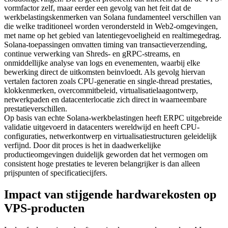
vormfactor zelf, maar eerder een gevolg van het feit dat de
werkbelastingskenmerken van Solana fundamenteel verschillen van
die welke traditioneel worden verondersteld in Web2-omgevingen,
met name op het gebied van latentiegevoeligheid en realtimegedrag.
Solana-toepassingen omvatten timing van transactieverzending,
continue verwerking van Shreds- en gRPC-streams, en
onmiddellijke analyse van logs en evenementen, waarbij elke
bewerking direct de uitkomsten beinvloedt. Als gevolg hiervan
vertalen factoren zoals CPU-generatie en single-thread prestaties,
klokkenmerken, overcommitbeleid, virtualisatielaagontwerp,
netwerkpaden en datacenterlocatie zich direct in waarneembare
prestatieverschillen.
Op basis van echte Solana-werkbelastingen heeft ERPC uitgebreide
validatie uitgevoerd in datacenters wereldwijd en heeft CPU-
configuraties, netwerkontwerp en virtualisatiestructuren geleidelijk
verfijnd. Door dit proces is het in daadwerkelijke
productieomgevingen duidelijk geworden dat het vermogen om
consistent hoge prestaties te leveren belangrijker is dan alleen
prijspunten of specificatiecijfers.
Impact van stijgende hardwarekosten op
VPS-producten