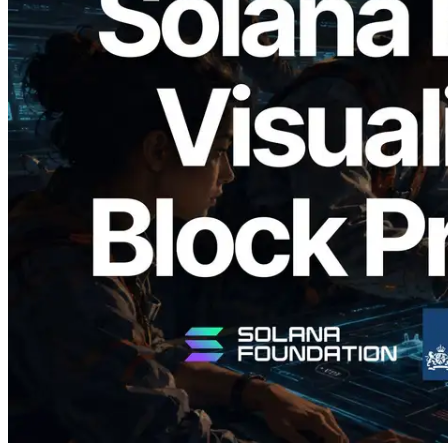
2026.05.24
Validators Solutions lanceert Solana
Block Analyzer — blockproductietijd per
slot en de toegewezen validator
gevisualiseerd
Lees dit artikel
Meer laden