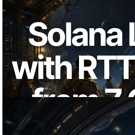
2026.08.05
ERPC Breidt Solana Leader Slot API Uit
met Pingmeting vanuit 7 Wereldwijde
Regio’s — Validators Information API
Ook Gelanceerd
Lees dit artikel