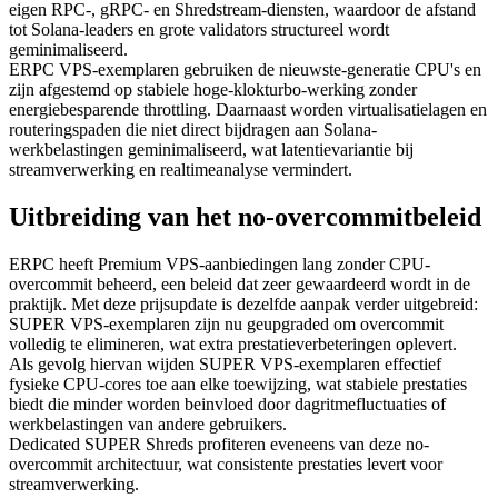
eigen RPC-, gRPC- en Shredstream-diensten, waardoor de afstand
tot Solana-leaders en grote validators structureel wordt
geminimaliseerd.
ERPC VPS-exemplaren gebruiken de nieuwste-generatie CPU's en
zijn afgestemd op stabiele hoge-klokturbo-werking zonder
energiebesparende throttling. Daarnaast worden virtualisatielagen en
routeringspaden die niet direct bijdragen aan Solana-
werkbelastingen geminimaliseerd, wat latentievariantie bij
streamverwerking en realtimeanalyse vermindert.
Uitbreiding van het no-overcommitbeleid
ERPC heeft Premium VPS-aanbiedingen lang zonder CPU-
overcommit beheerd, een beleid dat zeer gewaardeerd wordt in de
praktijk. Met deze prijsupdate is dezelfde aanpak verder uitgebreid:
SUPER VPS-exemplaren zijn nu geupgraded om overcommit
volledig te elimineren, wat extra prestatieverbeteringen oplevert.
Als gevolg hiervan wijden SUPER VPS-exemplaren effectief
fysieke CPU-cores toe aan elke toewijzing, wat stabiele prestaties
biedt die minder worden beinvloed door dagritmefluctuaties of
werkbelastingen van andere gebruikers.
Dedicated SUPER Shreds profiteren eveneens van deze no-
overcommit architectuur, wat consistente prestaties levert voor
streamverwerking.