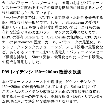
今回のパフォーマンスブーストは、省電力およびパフォーマ
ンスセーブに関わるすべての機能を徹底的に排除するという
設計思想にもとづいています。
サーバーの世界では、安定性・電力効率・汎用性を優先する
保守的な設計が一般的です。しかし、Shredstream の受信と
配信という 1ms を競う高頻度処理においては、これらの保
守的な設定がそのままパフォーマンスの天井となります。
ERPC の専有 Shreds では、CPU C-state の無効化、CPU ガバ
ナーの performance 固定、カーネルパラメータの最適化、ネ
ットワークスタックのチューニング、メモリ設定の最適化な
ど、あらゆるレイヤーにおいて省電力・パフォーマンスセー
ブ機能を排除し、Shreds 受信に最適化されたスピード最優先
の構成を適用しました。
P99 レイテンシ 150〜200ms 改善を観測
本パフォーマンスブーストの適用後、P99 レイテンシで
150〜200ms の改善が観測されています。Solana において、
このレベルのレイテンシ改善は Shreds の到着順序に直接影
響するオーダーの差であり、高頻度取引・DeFi・リアルタイ
ム処理において決定的な競争優位となります。