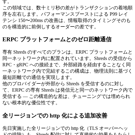
す。
この領域では、数十ミリ秒の差がトランザクションの着地順
序を左右します。パフォーマンスブーストによる P99 レイ
テンシ 150〜200ms の改善は、情報取得のタイミングそのも
のを構造的に前倒しするオーダーの差です。
ERPC プラットフォームとのゼロ距離通信
専有 Shreds のすべてのプランは、ERPC プラットフォームと
同一ネットワーク内に配置されています。Shreds の受信から
RPC・gRPC への接続まで、外部経路を経由することなく同
一ネットワーク内で完結するこの構成は、物理法則に基づく
最短距離での通信を実現します。
他のプロバイダーが外部から Shreds を受信するのに対し
て、ERPC の専有 Shreds は発信元と同一のネットワーク内で
受信する — この構造的な差は、チューニングでは埋められ
ない根本的な優位性です。
全リージョンでの http 化による追加改善
先日実施した全リージョンでの http 化（TLS オーバーヘッ
ドの排除）も、Shreds 配信に対して直接的な効果をもたらし