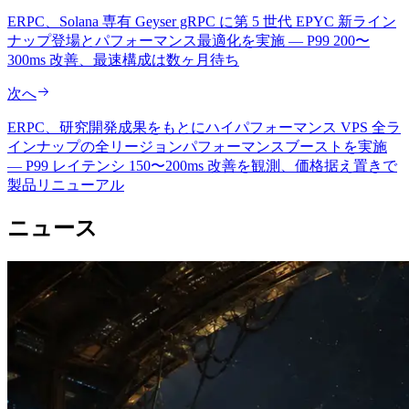
ERPC、Solana 専有 Geyser gRPC に第 5 世代 EPYC 新ライン
ナップ登場とパフォーマンス最適化を実施 — P99 200〜
300ms 改善、最速構成は数ヶ月待ち
次へ
ERPC、研究開発成果をもとにハイパフォーマンス VPS 全ラ
インナップの全リージョンパフォーマンスブーストを実施
— P99 レイテンシ 150〜200ms 改善を観測、価格据え置きで
製品リニューアル
ニュース