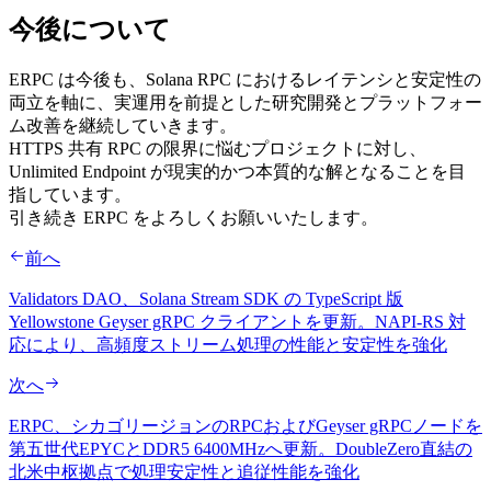
今後について
ERPC は今後も、Solana RPC におけるレイテンシと安定性の
両立を軸に、実運用を前提とした研究開発とプラットフォー
ム改善を継続していきます。
HTTPS 共有 RPC の限界に悩むプロジェクトに対し、
Unlimited Endpoint が現実的かつ本質的な解となることを目
指しています。
引き続き ERPC をよろしくお願いいたします。
前へ
Validators DAO、Solana Stream SDK の TypeScript 版
Yellowstone Geyser gRPC クライアントを更新。NAPI-RS 対
応により、高頻度ストリーム処理の性能と安定性を強化
次へ
ERPC、シカゴリージョンのRPCおよびGeyser gRPCノードを
第五世代EPYCとDDR5 6400MHzへ更新。DoubleZero直結の
北米中枢拠点で処理安定性と追従性能を強化