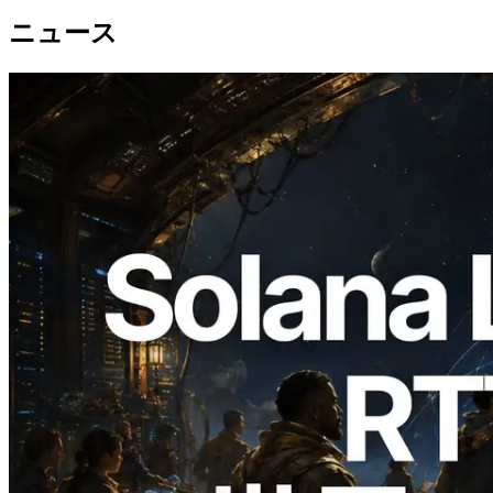
ニュース
2026.08.05
ERPC、Solana Leader Slot APIを世界7
リージョンのping計測に拡張—
Validators Information APIも公開