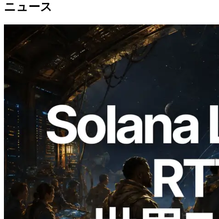
ニュース
2026.08.05
ERPC、Solana Leader Slot APIを世界7
リージョンのping計測に拡張—
Validators Information APIも公開
この記事を読む