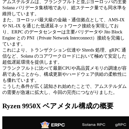
アムステルダムは、フランクフルトと並ぶヨーロッパの主要
Solana バリデータ集積地であり、総ステーク量でも同水準を
維持しています。
また、ヨーロッパ最大級の金融・通信拠点として、AMS-IX
や NL-IX を通じた低遅延ネットワーク接続を実現してお
り、ERPC のデータセンターは主要バリデータや Jito Block
Engine との PNI（Private Network Interconnect）接続を完備し
ています。
これにより、トランザクション伝達や Shreds 処理、gRPC 通
信など、Solana のコアワークロードにおいて極めて安定した
超低遅延環境を提供します。
フランクフルトに比べて最新CPUや高品質メモリの調達が容
易であることから、構成更新やハードウェア供給の柔軟性に
も優れています。
こうした条件が広く認知され始めたことで、アムステルダム
の需要が急速に拡大し、今回の完売につながりました。
Ryzen 9950X ベアメタル構成の概要