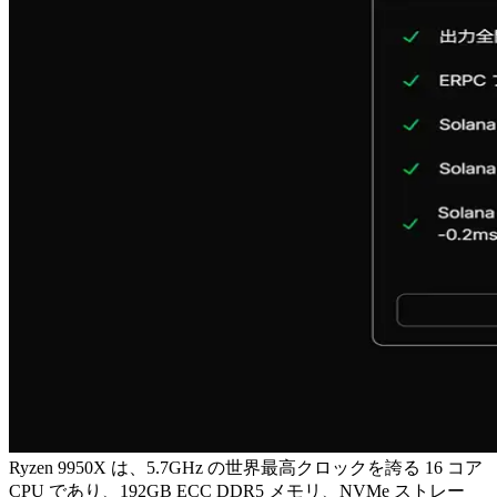
Ryzen 9950X は、5.7GHz の世界最高クロックを誇る 16 コア
CPU であり、192GB ECC DDR5 メモリ、NVMe ストレー