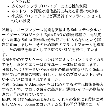
テンシ変動
多くのインフラプロバイダーによる性能制限
ネットワーク距離が通信品質に与える影響の大きさ
小規模プロジェクトほど高品質インフラへアクセスし
づらい状況
私達は、オープンソース開発を支援する Solana デジタルカ
ードゲームプロジェクト Epics DAO の開発過程で、高品質
かつ高速な Solana 開発環境が容易に手に入らないという課
題に直面しました。そのため独自のプラットフォームを構築
し、その知見を基盤として ERPC や SLV を提供していま
す。
金融分野のアプリケーションは特にミッションクリティカル
であり、遅延やエラーは直接ユーザー体験に影響します。
分散したバリデータや Web3 特有の構造が重なり合う Solana
開発では全体像の把握が難しく、多くのプロジェクトが遅延
や不安定さに悩まされてきました。
今後、Solana が Alpenglow をはじめとする次世代技術を導入
することで、ブロック確定の高速化と通信レイヤーの刷新が
進むと予想されています。
ERPC および Validators DAO は、それらの変化にも柔軟に対
応しながら、Solana エコシステム全体の開発体験とユーザー