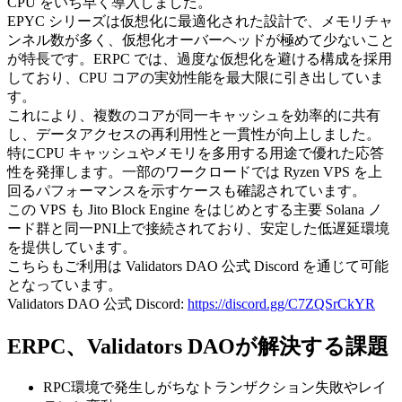
CPU をいち早く導入しました。
EPYC シリーズは仮想化に最適化された設計で、メモリチャ
ンネル数が多く、仮想化オーバーヘッドが極めて少ないこと
が特長です。ERPC では、過度な仮想化を避ける構成を採用
しており、CPU コアの実効性能を最大限に引き出していま
す。
これにより、複数のコアが同一キャッシュを効率的に共有
し、データアクセスの再利用性と一貫性が向上しました。
特にCPU キャッシュやメモリを多用する用途で優れた応答
性を発揮します。一部のワークロードでは Ryzen VPS を上
回るパフォーマンスを示すケースも確認されています。
この VPS も Jito Block Engine をはじめとする主要 Solana ノ
ード群と同一PNI上で接続されており、安定した低遅延環境
を提供しています。
こちらもご利用は Validators DAO 公式 Discord を通じて可能
となっています。
Validators DAO 公式 Discord:
https://discord.gg/C7ZQSrCkYR
ERPC、Validators DAOが解決する課題
RPC環境で発生しがちなトランザクション失敗やレイ