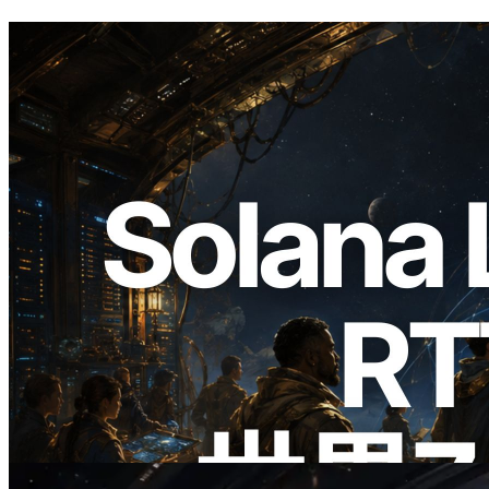
2026.08.05
ERPC、Solana Leader Slot APIを世界7
リージョンのping計測に拡張—
Validators Information APIも公開
この記事を読む