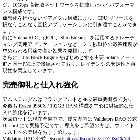
ジ、10Gbps 高帯域ネットワークを搭載したハイパフォーマ
ンス構成です。
仮想化を行わないベアメタル構成により、CPU リソースを
損なうことなく直接アプリケーションに引き渡すことができ
ます。
特に Solana RPC、gRPC、Shredstream、を活用するトレーデ
ィング関連アプリケーションなど、ミリ秒単位の応答速度が
求められる用途で高い効果を発揮します。
さらに、Jito Block Engine をはじめとする主要 Solana ノード
群と同一PNI上で接続されており、レイテンシの安定性と再
現性を両立しています。
完売御礼と仕入れ強化
アムステルダムはフランクフルトと並ぶ最重要拠点であり、
今後も Ryzen 9950X / 192GB RAM 構成を中心に継続的な仕
入れ強化を行います。
次回ロットは現在準備中で、優先案内は Validators DAO 公式
Discord にて実施予定です。導入をご希望の方は、ウェイト
リストへの登録をおすすめします。
Validators DAO 公式 Discord:
https://discord.gg/C7ZQSrCkYR