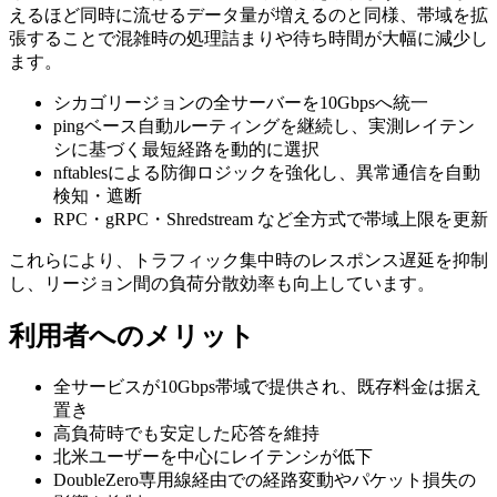
えるほど同時に流せるデータ量が増えるのと同様、帯域を拡
張することで混雑時の処理詰まりや待ち時間が大幅に減少し
ます。
シカゴリージョンの全サーバーを10Gbpsへ統一
pingベース自動ルーティングを継続し、実測レイテン
シに基づく最短経路を動的に選択
nftablesによる防御ロジックを強化し、異常通信を自動
検知・遮断
RPC・gRPC・Shredstream など全方式で帯域上限を更新
これらにより、トラフィック集中時のレスポンス遅延を抑制
し、リージョン間の負荷分散効率も向上しています。
利用者へのメリット
全サービスが10Gbps帯域で提供され、既存料金は据え
置き
高負荷時でも安定した応答を維持
北米ユーザーを中心にレイテンシが低下
DoubleZero専用線経由での経路変動やパケット損失の