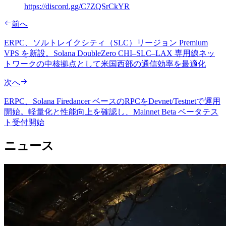
https://discord.gg/C7ZQSrCkYR
前へ
ERPC、ソルトレイクシティ（SLC）リージョン Premium
VPS を新設。Solana DoubleZero CHI–SLC–LAX 専用線ネッ
トワークの中核拠点として米国西部の通信効率を最適化
次へ
ERPC、Solana Firedancer ベースのRPCをDevnet/Testnetで運用
開始。軽量化と性能向上を確認し、Mainnet Beta ベータテス
ト受付開始
ニュース