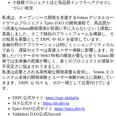
小規模プロジェクトほど高品質インフラへアクセスし
づらい状況
私達は、オープンソース開発を支援するSolana デジタルカー
ドゲームプロジェクト Epics DAO の開発過程で、高品質か
つ高速なSolana開発環境が容易に手に入らないという課題に
直面しました。そこで独自のプラットフォームを構築し、そ
の知見を基盤として ERPC や SLV を提供しています。
金融分野のアプリケーションは特にミッションクリティカル
であり、遅延やエラーは直接ユーザー体験に影響します。分
散したバリデータや Web3 特有の構造が重なり合う Solana 開
発では全体像の把握が難しく、多くのプロジェクトが遅延や
不安定さに悩まされてきました。
私達は必要とされる高性能な開発基盤を提供し、Solana エコ
システム全体の開発体験とユーザー体験の向上に貢献してい
きます。ERPC も SLV も、その一環として位置付けていま
す。
ERPC公式サイト:
https://erpc.global/ja
SLV公式サイト:
https://slv.dev/ja
Epics DAO公式サイト:
https://epics.dev/ja
Validators DAO公式Discord: