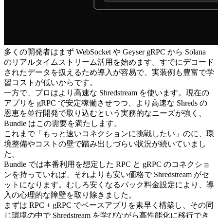
多くの開発者はまず WebSocket や Geyser gRPC から Solana
のリアルタイムストリーム活用を始めます。すでにデコード
されたデータを扱えるため導入が容易で、実装例も豊富で学
習コストが低いからです。
一方で、プロはより高速な Shredstream を使います。現在の
アプリを gRPC で安定稼働させつつ、より高速な Shreds の
恩恵を並行開発で取り込むという実務的なニーズが強く、
Bundle はこの需要を満たします。
これまで「もっと速いコネクションに挑戦したい」のに、環
境整備やコストの壁で踏み出しづらい状況が続いていまし
た。
Bundle では本番利用を想定した RPC と gRPC のコネクショ
ンを持っていれば、それよりも安い価格で Shredstream がセ
ットになります。むしろ安くなるパック料金設定により、導
入の心理的な障壁を取り除きました。
まずは RPC + gRPC でベースアプリを素早く構築し、その同
じ環境の中で Shredstream を学びながら高性能化に移行でき