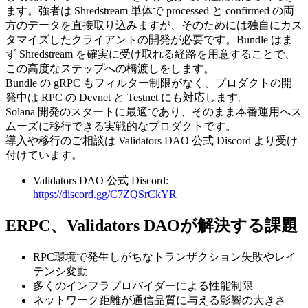
ます。強者は Shredstream 単体で processed と confirmed の両
方のデータを直接取り込みますが、そのためには独自にカス
タマイズしたクライアントの開発が必要です。Bundle はま
ず Shredstream を確実に受け取れる経路を用意することで、
この高度なステップへの橋渡しをします。
Bundle の gRPC もフィルター制限がなく、プロダクトの開
発中は RPC の Devnet と Testnet にも対応します。
Solana 開発のスタートに最適であり、そのまま本番運用へス
ムーズに移行できる実戦的なプロダクトです。
導入や移行のご相談は Validators DAO 公式 Discord より受け
付けています。
Validators DAO 公式 Discord:
https://discord.gg/C7ZQSrCkYR
ERPC、Validators DAOが解決する課題
RPC環境で発生しがちなトランザクション失敗やレイ
テンシ変動
多くのインフラプロバイダーによる性能制限
ネットワーク距離が通信品質に与える影響の大きさ