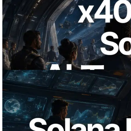
2026.07.04
ERPC、x402 決済対応の Solana RPC を
公開 — AI エージェントが必要な API
にその場で支払う時代の幕開け
この記事を読む