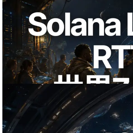
2026.08.05
ERPC、Solana Leader Slot APIを世界7
リージョンのping計測に拡張—
Validators Information APIも公開
この記事を読む