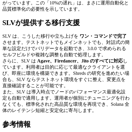
がっています。この「10%の遅れ」は、まさに運用自動化と
品質標準化の必要性を示しています。
SLVが提供する移行支援
SLV は、こうした移行や立ち上げを
ワン・コマンドで完了
させます。テストネットでもメインネットでも、対話式の簡
単な設定だけでバリデータを起動でき、3.0.0 で求められる
セルフビルドや複雑な調整も自動で処理します。
さらに、SLV は
Agave、Firedancer、Jito のすべてに対応
し
ています。利用者は目的に応じて最適なクライアントを選
び、即座に環境を構築できます。Shreds の研究を進めたい場
合も、SLV ならテストネット環境をすぐに整え、変更点を
直接確認することが可能です。
また、SLV は導入時点でノードのパフォーマンス最適化設
定も自動で適用します。運用者が個別にチューニングを行わ
なくても、標準化された高品質な環境を再現でき、Solana 全
体のレイテンシ短縮と安定化に寄与します。
参考情報