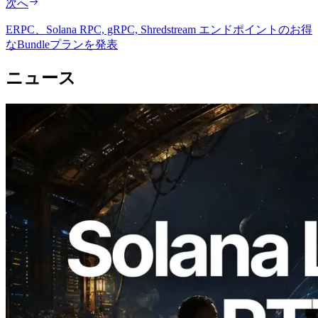
次へ
ERPC、Solana RPC, gRPC, Shredstream エンドポイントのお得
なBundleプランを発表
ニュース
2026.08.05
ERPC、Solana Leader Slot APIを世界7