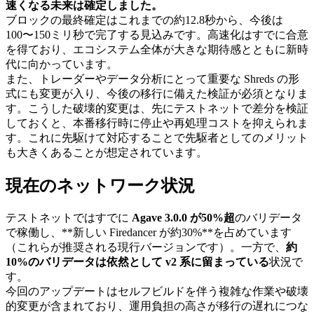
速くなる未来は確定しました。
ブロックの最終確定はこれまでの約12.8秒から、今後は
100〜150ミリ秒で完了する見込みです。高速化はすでに合意
を得ており、エコシステム全体が大きな期待感とともに新時
代に向かっています。
また、トレーダーやデータ分析にとって重要な Shreds の形
式にも変更が入り、今後の移行に備えた検証が必須となりま
す。こうした破壊的変更は、先にテストネットで差分を検証
しておくと、本番移行時に停止や再処理コストを抑えられま
す。これに先駆けて対応することで先駆者としてのメリット
も大きくあることが想定されています。
現在のネットワーク状況
テストネットではすでに
Agave 3.0.0 が50%超
のバリデータ
で稼働し、**新しい Firedancer が約30%**を占めています
（これらが推奨される現行バージョンです）。一方で、
約
10%のバリデータは依然として v2 系に留まっている
状況で
す。
今回のアップデートはセルフビルドを伴う複雑な作業や破壊
的変更が含まれており、運用負担の高さが移行の遅れにつな