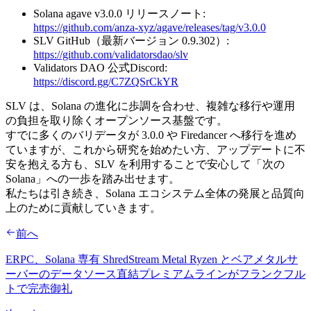
Solana agave v3.0.0 リリースノート:
https://github.com/anza-xyz/agave/releases/tag/v3.0.0
SLV GitHub（最新バージョン 0.9.302）:
https://github.com/validatorsdao/slv
Validators DAO 公式Discord:
https://discord.gg/C7ZQSrCkYR
SLV は、Solana の進化に歩調を合わせ、複雑な移行や運用
の負担を取り除くオープンソース基盤です。
すでに多くのバリデータが 3.0.0 や Firedancer へ移行を進め
ていますが、これから研究を始めたい方、アップデートに不
安を抱える方も、SLV を利用することで安心して「次の
Solana」への一歩を踏み出せます。
私たちは引き続き、Solana エコシステム全体の発展と品質向
上のために貢献していきます。
前へ
ERPC、Solana 専有 ShredStream Metal Ryzen とベアメタルサ
ーバーのデータソース直結プレミアムラインがフランクフル
トで完売御礼