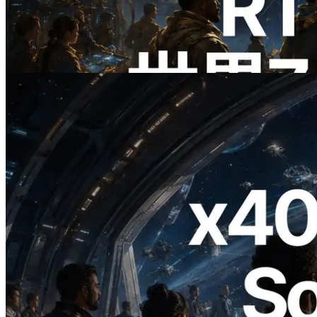
リージョンのping計測に拡張—
Validators Information APIも公開
この記事を読む
2026.07.04
ERPC、x402 決済対応の Solana RPC を
公開 — AI エージェントが必要な API
にその場で支払う時代の幕開け