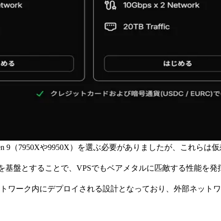
Ryzen 9（7950Xや9950X）を選ぶ必要がありましたが、
EPYC CPUを基盤とすることで、VPSでもベアメタルに匹敵する
。
Solana ネットワーク内にデプロイされる設計となっており、外部