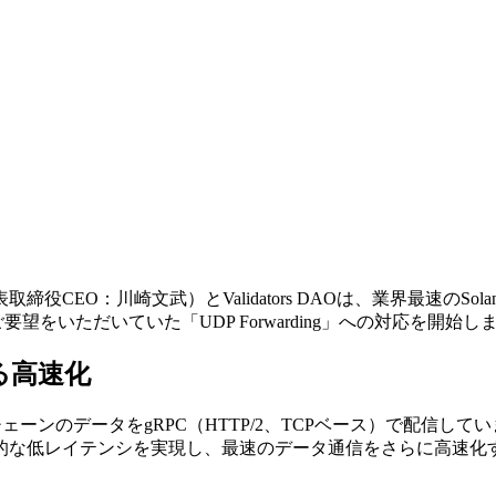
取締役CEO：川崎文武）とValidators DAOは、業界最速のSol
らご要望をいただいていた「UDP Forwarding」への対応を開始し
らなる高速化
ロックチェーンのデータをgRPC（HTTP/2、TCPベース）で配信して
的な低レイテンシを実現し、最速のデータ通信をさらに高速化