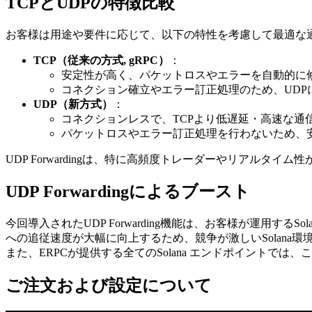
TCPとUDPの特徴比較
お客様は用途や要件に応じて、以下の特性を考慮して最適な
TCP（従来の方式, gRPC）
：
安定性が高く、パケットロスやエラーを自動的に
コネクション確立やエラー訂正処理のため、UDP
UDP（新方式）
：
コネクションレスで、TCPより低遅延・高速な通
パケットロスやエラー訂正処理を行わないため、安
UDP Forwardingは、特に高頻度トレーダーやリア
UDP Forwardingによるブースト
今回導入されたUDP Forwarding機能は、お客様が運用
への追従速度が大幅に向上するため、競争が激しいSolana
また、ERPCが提供する全てのSolana エンドポイントでは、こ
ご注文および設定について