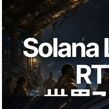
2026.08.05
ERPC、Solana Leader Slot APIを世界7
リージョンのping計測に拡張—
Validators Information APIも公開
この記事を読む