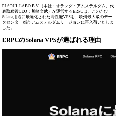
ELSOUL LABO B.V.（本社：オランダ・アムステルダム、代
表取締役CEO：川崎文武）が運営するERPCは、このたび
Solana用途に最適化された高性能VPSを、欧州最大級のデー
タセンター都市アムステルダムリージョンに再入荷いたしま
した。
ERPCのSolana VPSが選ばれる理由