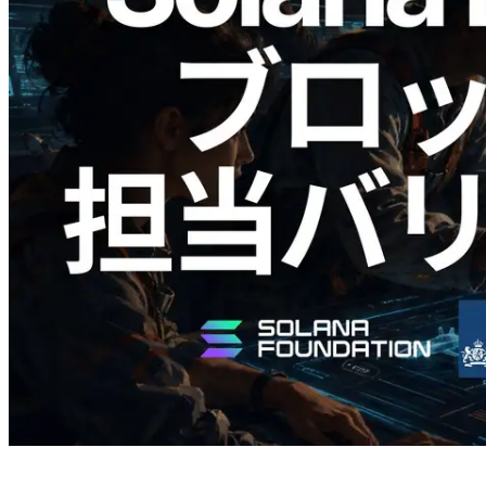
2026.05.24
Validators Solutions、Solana ブロックア
ナライザーを公開 — slot 単位のブロッ
ク生成時間と担当バリデータを視覚化
この記事を読む
さらに読み込む