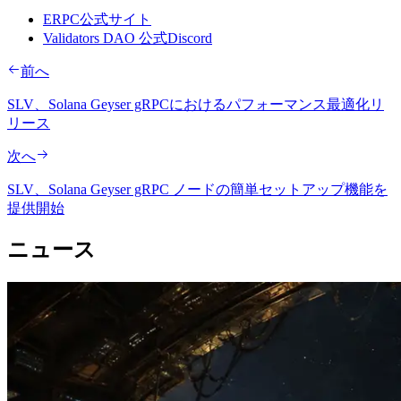
ERPC公式サイト
Validators DAO 公式Discord
前へ
SLV、Solana Geyser gRPCにおけるパフォーマンス最適化リ
リース
次へ
SLV、Solana Geyser gRPC ノードの簡単セットアップ機能を
提供開始
ニュース