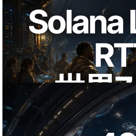
2026.08.05
ERPC、Solana Leader Slot APIを世界7
リージョンのping計測に拡張—
Validators Information APIも公開
この記事を読む