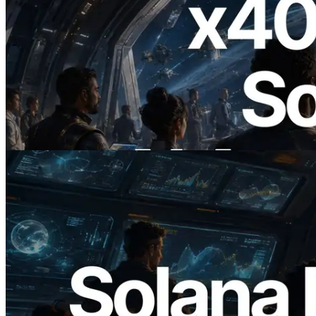
2026.07.04
ERPC lance un RPC Solana compatible
x402 — L'ère où les agents IA paient à la
demande les API dont ils ont besoin
Lire cet article
2026.05.24