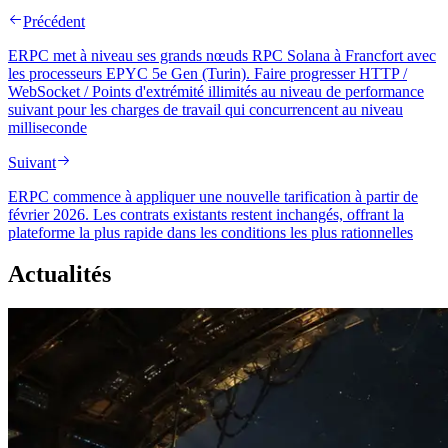
Précédent
ERPC met à niveau ses grands nœuds RPC Solana à Francfort avec
les processeurs EPYC 5e Gen (Turin). Faire progresser HTTP /
WebSocket / Points d'extrémité illimités au niveau de performance
suivant pour les charges de travail qui concurrencent au niveau
milliseconde
Suivant
ERPC commence à appliquer une nouvelle tarification à partir de
février 2026. Les contrats existants restent inchangés, offrant la
plateforme la plus rapide dans les conditions les plus rationnelles
Actualités