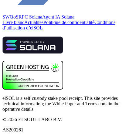
SWQoS
RPC Solana
Agent IA Solana
Livre blanc
Actualités
Politique de confidentialité
Conditions
d’utilisation d’elSOL
elSOL is a self-custody stake-pool receipt. This site provides
technical information; the White Paper and Terms contain the
operative details.
©
2026
ELSOUL LABO B.V.
AS200261