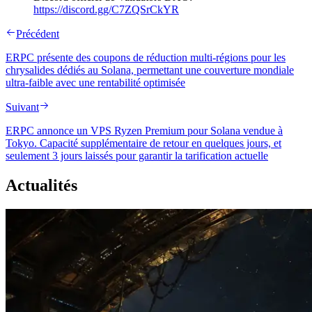
https://discord.gg/C7ZQSrCkYR
Précédent
ERPC présente des coupons de réduction multi-régions pour les
chrysalides dédiés au Solana, permettant une couverture mondiale
ultra-faible avec une rentabilité optimisée
Suivant
ERPC annonce un VPS Ryzen Premium pour Solana vendue à
Tokyo. Capacité supplémentaire de retour en quelques jours, et
seulement 3 jours laissés pour garantir la tarification actuelle
Actualités