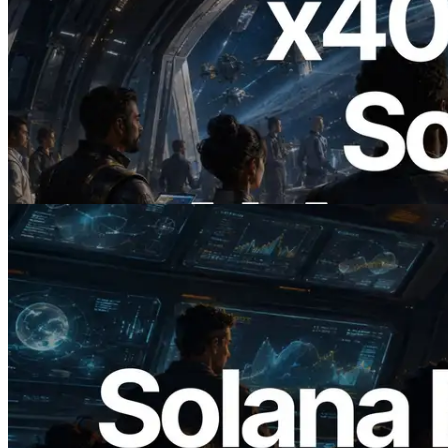
2026.07.04
ERPC lance un RPC Solana compatible
x402 — L'ère où les agents IA paient à la
demande les API dont ils ont besoin
Lire cet article
2026.05.24