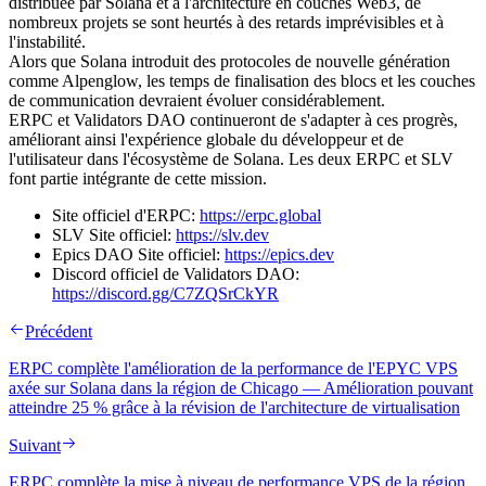
distribuée par Solana et à l'architecture en couches Web3, de
nombreux projets se sont heurtés à des retards imprévisibles et à
l'instabilité.
Alors que Solana introduit des protocoles de nouvelle génération
comme Alpenglow, les temps de finalisation des blocs et les couches
de communication devraient évoluer considérablement.
ERPC et Validators DAO continueront de s'adapter à ces progrès,
améliorant ainsi l'expérience globale du développeur et de
l'utilisateur dans l'écosystème de Solana. Les deux ERPC et SLV
font partie intégrante de cette mission.
Site officiel d'ERPC:
https://erpc.global
SLV Site officiel:
https://slv.dev
Epics DAO Site officiel:
https://epics.dev
Discord officiel de Validators DAO:
https://discord.gg/C7ZQSrCkYR
Précédent
ERPC complète l'amélioration de la performance de l'EPYC VPS
axée sur Solana dans la région de Chicago — Amélioration pouvant
atteindre 25 % grâce à la révision de l'architecture de virtualisation
Suivant
ERPC complète la mise à niveau de performance VPS de la région