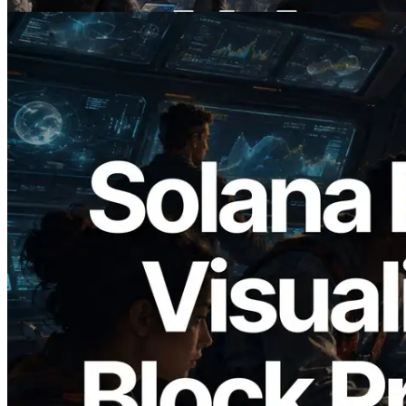
Lire cet article
2026.05.24
Validators Solutions lance le Solana Block
Analyzer — Visualisation du temps de
production de bloc par slot et des
validateurs assignés
Lire cet article
Charger plus