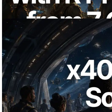
Information est également lancée
Lire cet article
2026.07.04
ERPC lance un RPC Solana compatible
x402 — L'ère où les agents IA paient à la
demande les API dont ils ont besoin