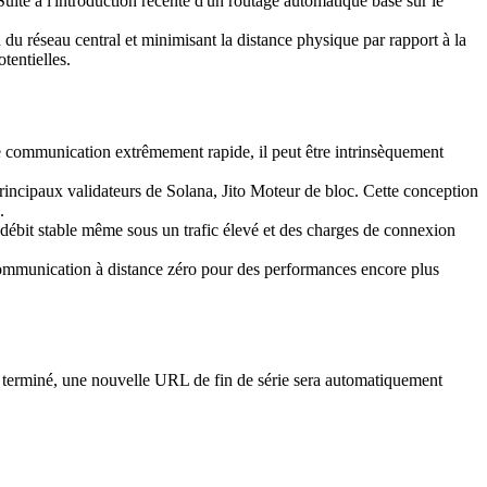
ite à l'introduction récente d'un routage automatique basé sur le
 du réseau central et minimisant la distance physique par rapport à la
tentielles.
 communication extrêmement rapide, il peut être intrinsèquement
principaux validateurs de Solana, Jito Moteur de bloc. Cette conception
.
ébit stable même sous un trafic élevé et des charges de connexion
mmunication à distance zéro pour des performances encore plus
ent terminé, une nouvelle URL de fin de série sera automatiquement