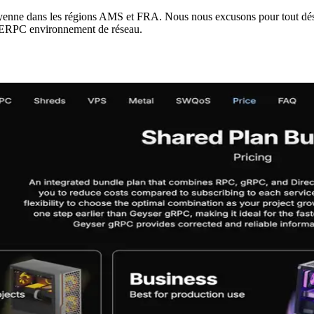
e moyenne dans les régions AMS et FRA. Nous nous excusons pour tout dé
a ERPC environnement de réseau.