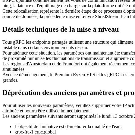
ERPC optimise continuellement les voies de communication réseau Solan
ping, la latence et l'équilibrage de charge sur la plate-forme ont été op
Cette relocalisation représente la dernière étape de ce processus d'opt
source de données, la précédente mise en œuvre ShredStream L'architec
Détails techniques de la mise à niveau
Tous gRPC les endpoints partagés utilisent une structure qui alimen
instable dans certains environnements réseau.
Pour atténuer cette situation, les paramètres ont maintenant été trans
de proximité minimise les fluctuations de transmission et augmente co
Les régions d'Amsterdam et de Francfort ont également récemment con
simultanées.
Avec ce déménagement, le Premium Ryzen VPS et les gRPC Les termin
grandes.
Déprécation des anciens paramètres et pr
Pour utiliser les nouveaux paramètres, veuillez supprimer votre IP act
attribuée et pourra être utilisée immédiatement.
Les anciens paramètres suivants seront supprimés le lundi 13 octobre 2
L'objectif de l'initiative est d'améliorer la qualité de l'eau.
grpc-fra-1.erpc.global