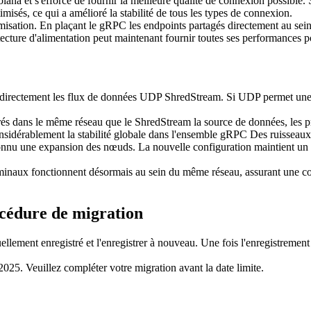
a et s'efforce de fournir la meilleure qualité de connexion possible. Su
timisés, ce qui a amélioré la stabilité de tous les types de connexion.
imisation. En plaçant le gRPC les endpoints partagés directement au sein
ture d'alimentation peut maintenant fournir toutes ses performances po
te directement les flux de données UDP ShredStream. Si UDP permet une
férés dans le même réseau que le ShredStream la source de données, les 
nsidérablement la stabilité globale dans l'ensemble gRPC Des ruisseaux
nu une expansion des nœuds. La nouvelle configuration maintient un d
aux fonctionnent désormais au sein du même réseau, assurant une co
océdure de migration
uellement enregistré et l'enregistrer à nouveau. Une fois l'enregistrem
025. Veuillez compléter votre migration avant la date limite.