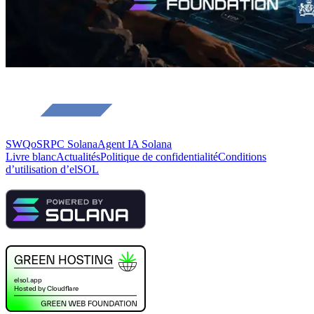
SWQoS
RPC Solana
Agent IA Solana
Livre blanc
Actualités
Politique de confidentialité
Conditions
d’utilisation d’elSOL