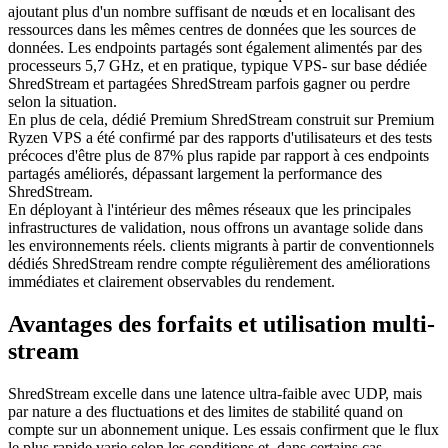
ajoutant plus d'un nombre suffisant de nœuds et en localisant des
ressources dans les mêmes centres de données que les sources de
données. Les endpoints partagés sont également alimentés par des
processeurs 5,7 GHz, et en pratique, typique VPS- sur base dédiée
ShredStream et partagées ShredStream parfois gagner ou perdre
selon la situation.
En plus de cela, dédié Premium ShredStream construit sur Premium
Ryzen VPS a été confirmé par des rapports d'utilisateurs et des tests
précoces d'être plus de 87% plus rapide par rapport à ces endpoints
partagés améliorés, dépassant largement la performance des
ShredStream.
En déployant à l'intérieur des mêmes réseaux que les principales
infrastructures de validation, nous offrons un avantage solide dans
les environnements réels. clients migrants à partir de conventionnels
dédiés ShredStream rendre compte régulièrement des améliorations
immédiates et clairement observables du rendement.
Avantages des forfaits et utilisation multi-
stream
ShredStream excelle dans une latence ultra-faible avec UDP, mais
par nature a des fluctuations et des limites de stabilité quand on
compte sur un abonnement unique. Les essais confirment que le flux
le plus rapide varie selon les conditions et, dans certains cas,