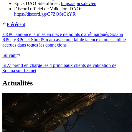
Epics DAO Site officiel:
https://epics.dev/en
Discord officiel de Validators DAO:
https://discord.gg/C7ZQSrCkYR
Précédent
ERPC annonce la mise en place de points d'arrêt partagés Solana
RPC, gRPC et ShredStream avec une faible latence et une stabilité
accrues dans toutes les connexions
Suivant
SLV prend en charge les 4 principaux clients de validation de
Solana sur Testnet
Actualités