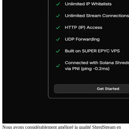
Nous avons considérablement amélioré la qualité ShredStream en