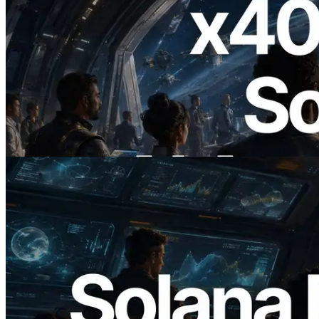
2026.07.04
ERPC lance un RPC Solana compatible
x402 — L'ère où les agents IA paient à la
demande les API dont ils ont besoin
Lire cet article