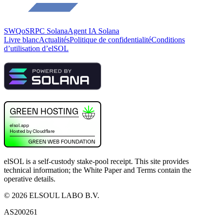
SWQoS
RPC Solana
Agent IA Solana
Livre blanc
Actualités
Politique de confidentialité
Conditions
d’utilisation d’elSOL
elSOL is a self-custody stake-pool receipt. This site provides
technical information; the White Paper and Terms contain the
operative details.
©
2026
ELSOUL LABO B.V.
AS200261