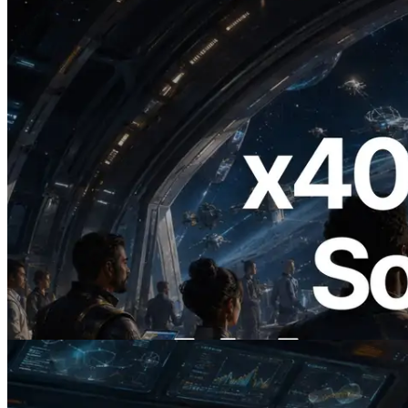
2026.07.04
ERPC lance un RPC Solana compatible
x402 — L'ère où les agents IA paient à la
demande les API dont ils ont besoin
Lire cet article