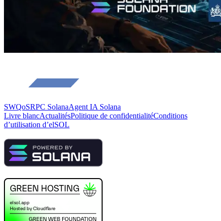
SWQoS
RPC Solana
Agent IA Solana
Livre blanc
Actualités
Politique de confidentialité
Conditions
d’utilisation d’elSOL