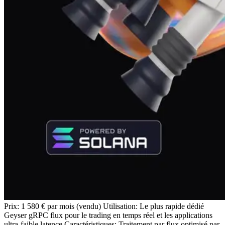
Prix: 1 580 € par mois (vendu) Utilisation: Le plus rapide dédié
Geyser gRPC flux pour le trading en temps réel et les applications
ultra-faible latence Caractéristiques: Traitement par flux optimisé par