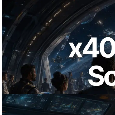
2026.07.04
ERPC lance un RPC Solana compatible
x402 — L'ère où les agents IA paient à la
demande les API dont ils ont besoin
Lire cet article