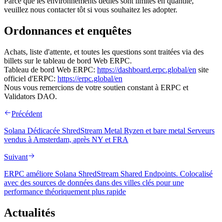
Parce que les environnements dédiés sont limités en quantité,
veuillez nous contacter tôt si vous souhaitez les adopter.
Ordonnances et enquêtes
Achats, liste d'attente, et toutes les questions sont traitées via des
billets sur le tableau de bord Web ERPC.
Tableau de bord Web ERPC:
https://dashboard.erpc.global/en
site
officiel d'ERPC:
https://erpc.global/en
Nous vous remercions de votre soutien constant à ERPC et
Validators DAO.
Précédent
Solana Dédicacée ShredStream Metal Ryzen et bare metal Serveurs
vendus à Amsterdam, après NY et FRA
Suivant
ERPC améliore Solana ShredStream Shared Endpoints. Colocalisé
avec des sources de données dans des villes clés pour une
performance théoriquement plus rapide
Actualités