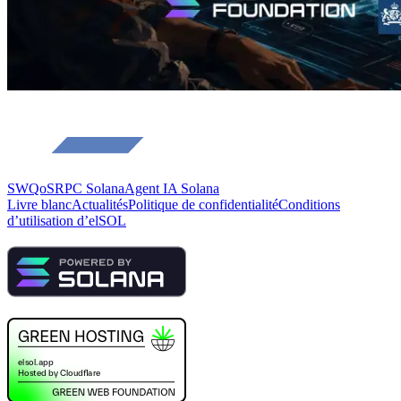
SWQoS
RPC Solana
Agent IA Solana
Livre blanc
Actualités
Politique de confidentialité
Conditions
d’utilisation d’elSOL