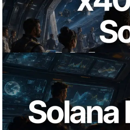
2026.07.04
ERPC lance un RPC Solana compatible
x402 — L'ère où les agents IA paient à la
demande les API dont ils ont besoin
Lire cet article
2026.05.24