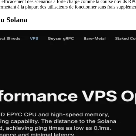
fficacement des scénarios à forte charge comme la course nœuds RPC 
mettant à la plupart des utilisateurs de fonctionner sans frais supplémen
au Solana