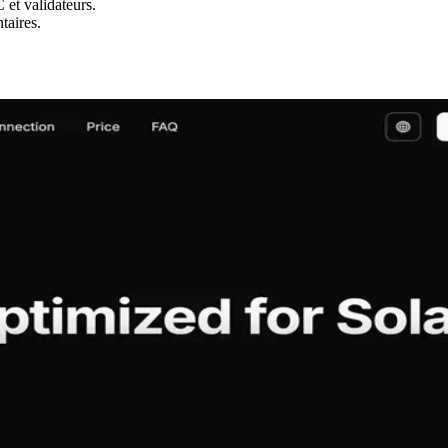
et validateurs.
taires.