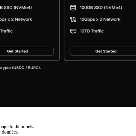
age traditionnels.
e données.