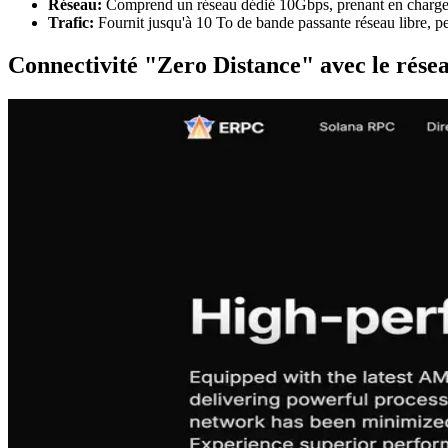
Réseau:
Comprend un réseau dédié 10Gbps, prenant en charge e
Trafic:
Fournit jusqu'à 10 To de bande passante réseau libre, per
Connectivité "Zero Distance" avec le rése