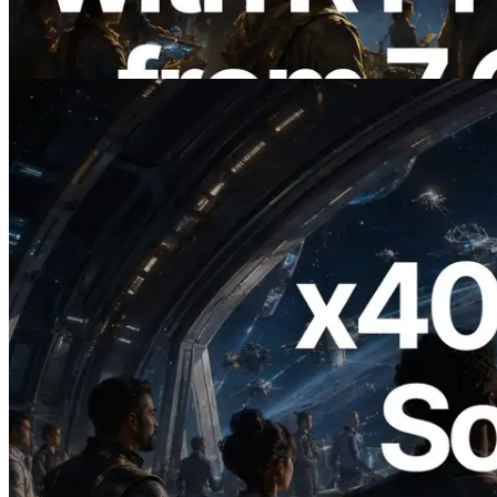
Information est également lancée
Lire cet article
2026.07.04
ERPC lance un RPC Solana compatible
x402 — L'ère où les agents IA paient à la
demande les API dont ils ont besoin
Lire cet article