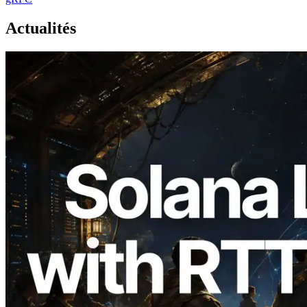
Actualités
2026.08.05
ERPC étend l’API Solana Leader Slot
avec la mesure du ping depuis 7 régions
du monde — l’API Validators
Information est également lancée