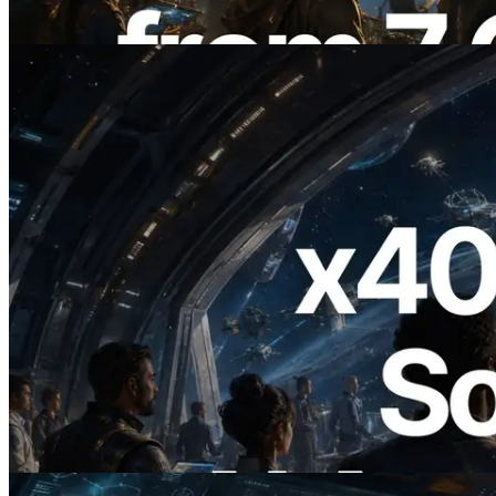
Lire cet article
2026.07.04
ERPC lance un RPC Solana compatible
x402 — L'ère où les agents IA paient à la
demande les API dont ils ont besoin
Lire cet article