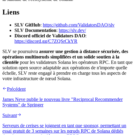
Liens
SLV GitHub
:
https://github.com/ValidatorsDAO/slv
SLV Documentation
:
https://slv.dev/
Discord officiel de Validators DAO
:
https://discord.gg/C7ZQSrCkYR
SLV se poursuivra
assurer une gestion à distance sécurisée, des
opérations multinœuds simplifiées et un solide soutien à la
clientèle
pour les validateurs Solana les opérateurs RPC. En tant que
solution open source adaptable aux opérations de n'importe quelle
échelle, SLV reste engagé à prendre en charge tous les aspects de
votre infrastructure de nœud Solana.
Précédent
James Neve publie le nouveau livre "Reciprocal Recommender
Systems" de Springer
Suivant
Serveurs de cerises se joignent en tant que sponsor, permettant un
essai gratuit de 3 semaines sur les nœuds RPC de Solana dédiés