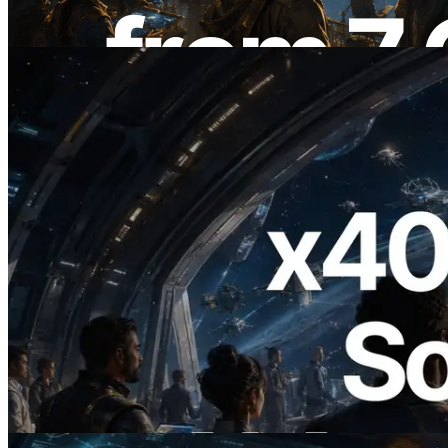
Lire cet article
2026.07.04
ERPC lance un RPC Solana compatible
x402 — L'ère où les agents IA paient à la
demande les API dont ils ont besoin
Lire cet article