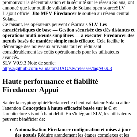
promouvoir la décentralisation et la sécurité sur le réseau Solana, ont
annoncé que leur outil de validation de Solana open sourceSLV
L'ajout officiel
Jito MEV Firedancer
le soutien au réseau central
Solana.
Ce faisant, les opérateurs peuvent désormais
SLV Les
caractéristiques de base — Gestion sécurisée des clés distantes et
opérations multi-nœuds simplifiées — à exécuter Firedancer-des
nœuds basés de manière simple mais efficace
. Cela facilite le
démarrage des nouveaux arrivants tout en réduisant
considérablement les coûts opérationnels pour les utilisateurs
avancés.
SLV V0.9.3 Note de sortie:
https://github.com/ValidatorsDAO/slv/releases/tag/v0.9.3
Haute performance et fiabilité
Firedancer Appui
Sauter la cryptographieFiredancerLe client validateur Solana attire
l'attention
Conception à haute efficacité basée sur le C
et
l'architecture visant à haut débit. En s'intégrant SLV, les utilisateurs
peuvent bénéficier de:
Automatisation Firedancer configuration et mises à jour
des nœuds
Réduire grandement les étapes complexes et les