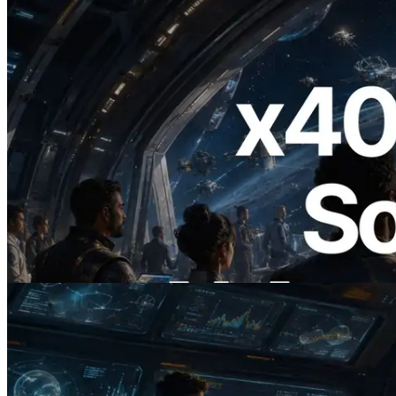
2026.07.04
ERPC lance un RPC Solana compatible
x402 — L'ère où les agents IA paient à la
demande les API dont ils ont besoin
Lire cet article