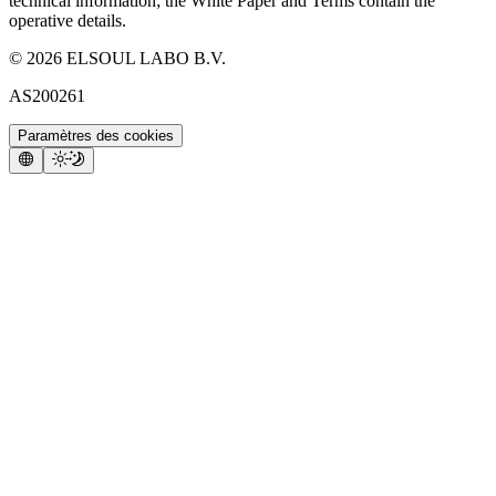
technical information; the White Paper and Terms contain the
operative details.
©
2026
ELSOUL LABO B.V.
AS200261
Paramètres des cookies